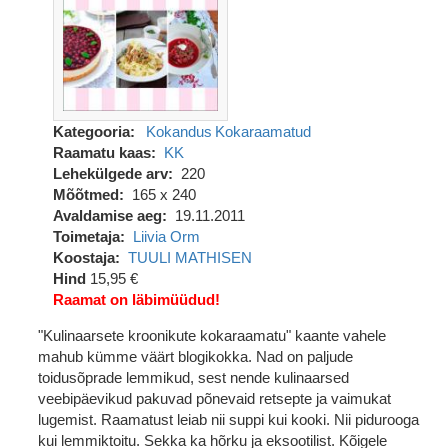
Kategooria
Kokandus
Kokaraamatud
Raamatu kaas
KK
Lehekülgede arv
220
Mõõtmed
165 x 240
Avaldamise aeg
19.11.2011
Toimetaja
Liivia Orm
Koostaja
TUULI MATHISEN
Hind
15,95 €
Raamat on läbimüüdud!
"Kulinaarsete kroonikute kokaraamatu" kaante vahele
mahub kümme väärt blogikokka. Nad on paljude
toidusõprade lemmikud, sest nende kulinaarsed
veebipäevikud pakuvad põnevaid retsepte ja vaimukat
lugemist. Raamatust leiab nii suppi kui kooki. Nii pidurooga
kui lemmiktoitu. Sekka ka hõrku ja eksootilist. Kõigele