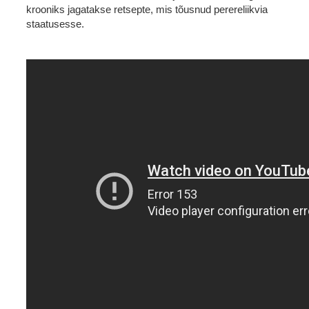
krooniks jagatakse retsepte, mis tõusnud perereliikvia
staatusesse.