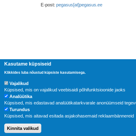
E-post:
pegasus[at]pegasus.ee
Kasutame küpsiseid
Klikkides luba nõustud küpsiste kasutamisega.
Vajalikud
Küpsised, mis on vajalikud veebisaidi põhifunktsioonide jaoks
Analüütika
Küpsised, mis edastavad analüütikatarkvarale anonüümseid tege
Turundus
Küpsised, mis aitavad esitada asjakohasemaid reklaambännereid
Kinnita valikud