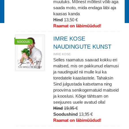
muutuks. Mõnest mõttest võib aga
saada moto, mida endaga läbi aja
kaasas kanda
Hind
13,50 €
Raamat on läbimüüdud!
IMRE KOSE
NAUDINGUTE KUNST
IMRE KOSE
Selles raamatus saavad kokku eri
maitsed, mis on pakkunud elamusi
ja naudinguid nii mulle kui ka
toredatele kaaslastele. Tahaksin
Sind julgustada katsetama ning
proovima senikogematuid maitseid
ja kooslusi. Kõige tähtsam on
seejuures uuele avatud olla!
Hind
19,95 €
Soodushind
13,95 €
Raamat on läbimüüdud!