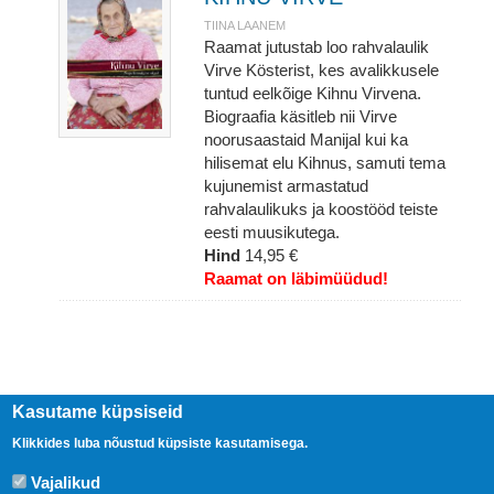
TIINA LAANEM
Raamat jutustab loo rahvalaulik
Virve Kösterist, kes avalikkusele
tuntud eelkõige Kihnu Virvena.
Biograafia käsitleb nii Virve
noorusaastaid Manijal kui ka
hilisemat elu Kihnus, samuti tema
kujunemist armastatud
rahvalaulikuks ja koostööd teiste
eesti muusikutega.
Hind
14,95 €
Raamat on läbimüüdud!
Kasutame küpsiseid
Klikkides luba nõustud küpsiste kasutamisega.
Vajalikud