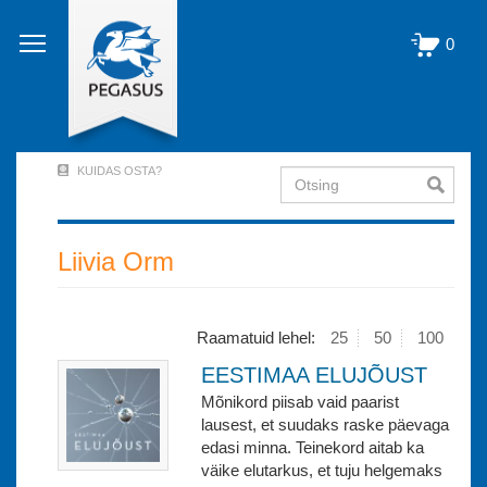
Liigu
edasi
0
põhisisu
juurde
KUIDAS OSTA?
Otsing
User
Account
Menu
Liivia Orm
(logged
out)
Raamatuid lehel:
25
50
100
EESTIMAA ELUJÕUST
Mõnikord piisab vaid paarist
lausest, et suudaks raske päevaga
edasi minna. Teinekord aitab ka
väike elutarkus, et tuju helgemaks