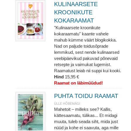
KULINAARSETE
KROONIKUTE
KOKARAAMAT
"Kulinaarsete kroonikute
kokaraamatu" kaante vahele
mahub kümme väärt blogikokka.
Nad on paljude toidusõprade
lemmikud, sest nende kulinaarsed
veebipäevikud pakuvad põnevaid
retsepte ja vaimukat lugemist.
Raamatust leiab nii suppi kui kooki.
Hind
15,95 €
Raamat on läbimüüdud!
PUHTA TOIDU RAAMAT
ÜLLE HÕBEMÄGI
Mahetoit – milleks see? Kallis,
kättesaamatu, tülikas... Et midagi
muuta, tuleb seada siht, mida just
nüüd ja kohe ei saavuta, aga mille