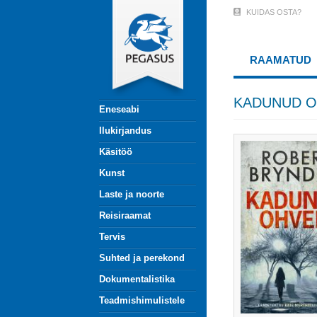
Liigu
KUIDAS OSTA?
User
edasi
põhisisu
Account
juurde
RAAMATUD
Menu
(logged
KADUNUD 
Eneseabi
out)
Ilukirjandus
Käsitöö
Kunst
Laste ja noorte
Reisiraamat
Tervis
Suhted ja perekond
Dokumentalistika
Teadmishimulistele