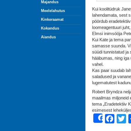
Majandus
Kui koolitüdruk Jane
Meelelahutus
lahendamata, sest s
Kinkeraamat
pöördub eradetektiiv
loomeagentuuri juht, 
Kokandus
Elmsi inimsööja Pe
Aiandus
Kui Kate ja tema part
samasse suunda. Vii
süüdi tunnistatud ja
hääbumas, ning iga uu
vahel.
Kas paar suudab lah
saladused ja vanane
lugematutest kadunud
Robert Bryndza nelj
maailmas miljoneid 
tema „Eradetektiiv 
esimesest leheküljes
Fac
T
Share