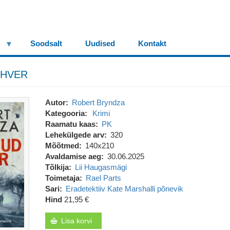
Soodsalt
Uudised
Kontakt
OHVER
Autor
Robert Bryndza
Kategooria
Krimi
Raamatu kaas
PK
Lehekülgede arv
320
Mõõtmed
140x210
Avaldamise aeg
30.06.2025
Tõlkija
Lii Haugasmägi
Toimetaja
Rael Parts
Sari
Eradetektiiv Kate Marshalli põnevik
Hind
21,95 €
Lisa korvi