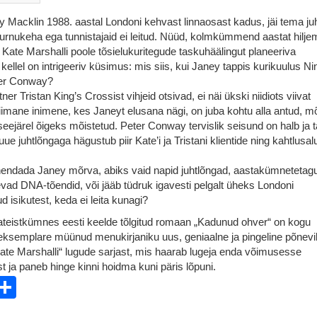
y Macklin 1988. aastal Londoni kehvast linnaosast kadus, jäi tema j
urnukeha ega tunnistajaid ei leitud. Nüüd, kolmkümmend aastat hilje
 Kate Marshalli poole tõsielukuritegude taskuhäälingut planeeriva
kellel on intrigeeriv küsimus: mis siis, kui Janey tappis kurikuulus Ni
ter Conway?
ner Tristan King’s Crossist vihjeid otsivad, ei näi ükski niidiots viivat
mane inimene, kes Janeyt elusana nägi, on juba kohtu alla antud, m
 seejärel õigeks mõistetud. Peter Conway tervislik seisund on halb ja 
e juhtlõngaga hägustub piir Kate’i ja Tristani klientide ning kahtlusal
endada Janey mõrva, abiks vaid napid juhtlõngad, aastakümnetetag
vad DNA-tõendid, või jääb tüdruk igavesti pelgalt üheks Londoni
 isikutest, keda ei leita kunagi?
ateistkümnes eesti keelde tõlgitud romaan „Kadunud ohver“ on kogu
eksemplare müünud menukirjaniku uus, geniaalne ja pingeline põnevi
Kate Marshalli“ lugude sarjast, mis haarab lugeja enda võimusesse
t ja paneb hinge kinni hoidma kuni päris lõpuni.
ebook
witter
Share