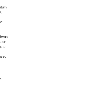
uhtum
m,
ne
õrvas
ta on
uste
used
k