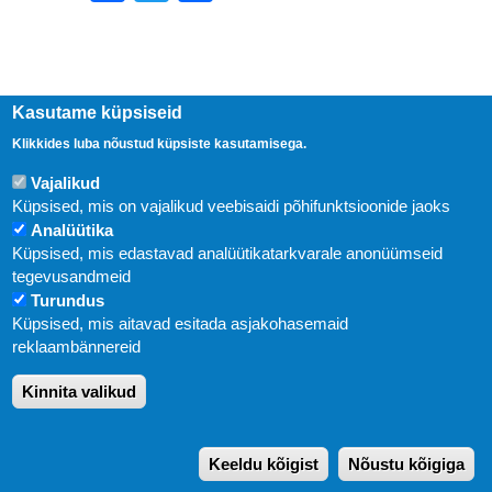
Kasutame küpsiseid
Klikkides luba nõustud küpsiste kasutamisega.
Vajalikud
Küpsised, mis on vajalikud veebisaidi põhifunktsioonide jaoks
Analüütika
Küpsised, mis edastavad analüütikatarkvarale anonüümseid
Uudised
tegevusandmeid
Turundus
Abi
Küpsised, mis aitavad esitada asjakohasemaid
KIRJASTUS PEGASUS OÜ © 2020
reklaambännereid
Paldiski mnt. 29 (A korpus VI korrus), Tallinn
Kinnita valikud
Üldtelefon: 666 1720
E-post:
pegasus[at]pegasus.ee
Keeldu kõigist
Nõustu kõigiga