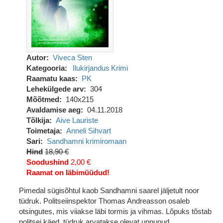
Autor
Viveca Sten
Kategooria
Ilukirjandus
Krimi
Raamatu kaas
PK
Lehekülgede arv
304
Mõõtmed
140x215
Avaldamise aeg
04.11.2018
Tõlkija
Aive Lauriste
Toimetaja
Anneli Sihvart
Sari
Sandhamni krimiromaan
Hind
18,90 €
Soodushind
2,00 €
Raamat on läbimüüdud!
Pimedal sügisõhtul kaob Sandhamni saarel jäljetult noor
tüdruk. Politseiinspektor Thomas Andreasson osaleb
otsingutes, mis viiakse läbi tormis ja vihmas. Lõpuks tõstab
politsei käed, tüdruk arvatakse olevat uppunud.