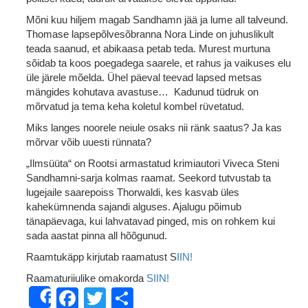
Mõni kuu hiljem magab Sandhamn jää ja lume all talveund.
Thomase lapsepõlvesõbranna Nora Linde on juhuslikult
teada saanud, et abikaasa petab teda. Murest murtuna
sõidab ta koos poegadega saarele, et rahus ja vaikuses elu
üle järele mõelda. Ühel päeval teevad lapsed metsas
mängides kohutava avastuse… Kadunud tüdruk on
mõrvatud ja tema keha koletul kombel rüvetatud.
Miks langes noorele neiule osaks nii ränk saatus? Ja kas
mõrvar võib uuesti rünnata?
„Ilmsüüta“ on Rootsi armastatud krimiautori Viveca Steni
Sandhamni-sarja kolmas raamat. Seekord tutvustab ta
lugejaile saarepoiss Thorwaldi, kes kasvab üles
kahekümnenda sajandi alguses. Ajalugu põimub
tänapäevaga, kui lahvatavad pinged, mis on rohkem kui
sada aastat pinna all hõõgunud.
Raamtukäpp kirjutab raamatust S
IIN!
Raamaturiiulike omakorda
SIIN!
Facebook
Twitter
Share
Share