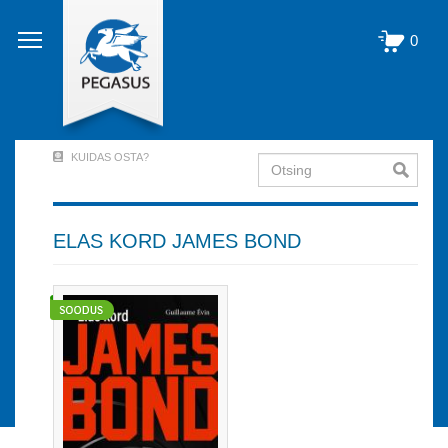
Liigu
edasi
0
põhisisu
juurde
KUIDAS OSTA?
Otsing
User
Account
Menu
ELAS KORD JAMES BOND
(logged
out)