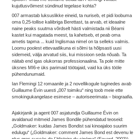
kujutlusvõimest sündinud tegelase kohta?
007 armastab luksuslikke eineid, ta nuriseb, et pidi loobuma
oma 0,25-tollise kaliibriga Berettast, ta arvab, et ideaalne
naine peaks suutma võrdselt hästi valmistada nii Béarni
kastet kui magatada meest, ta kahetseb, et peab oma
ametis tapma ... kuid Inglismaa nimel on ta selleks valmis.
Loomu poolest ettevaatlikuna ei sõlmi ta hõlpsasti uusi
sidemeid, välja arvatud siis, kui missioon seda nõuab. Ta
näitab end igas olukorras professionaalina. Ta pole mitte
üksnes MI6-e üks parimaid töötajaid, vaid ka üks tööle
pühendunumaid.
Ian Flemingi 12 romaanile ja 2 novellikogule tuginedes avab
Guillaume Évin uuesti „007 toimiku“ ning toob meie ette
smokingukangelase esimese – autoriseerimata – biograafia.
Ajakirjanik ja agent 007 asjatundja Guillaume Évin on
avaldanud mitmeid James Bondile pühendatud teoseid:
„Goldmaker: kuidas James Bondist sai kinoajaloo suurim
edulugu“ („Goldmaker: comment James Bond est devenu le
plus gros succès de l´Histoire du cinéma“ (Fayard, 2003)),