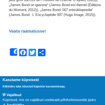
„James Bond on igavene“ (James Bond est éternel (Éditions
du Moment, 2012)), „James Bond: 007 entsüklopeedia“
(James Bond : L´Encyclopédie 007 (Hugo Image, 2015)).
Vaata raamatusse!
Facebook
Twitter
Share
Share
Kasutame küpsiseid
Klikkides luba nõustud küpsiste kasutamisega.
Vajalikud
Küpsised, mis on vajalikud veebisaidi põhifunktsioonide jaoks
Analüütika