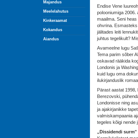
Majandus
Endise Vene luureoh
Meelelahutus
polooniumiga 2006. 
maailma. Seni heas
Kinkeraamat
ohvrina. Esmasteks 
Kokandus
jälitades leiti lennu
juhtus tegelikult? Mi
Aiandus
Avameelne lugu Saša 
Tema parim sõber Al
oskavad rääkida kog
Londonis ja Washing
kuid lugu oma dokum
ilukirjanduslik romaa
Pärast aastat 1998, 
Berezovski, pühend
Londonisse ning asus
ja ajakirjanikke tape
valmiskampaania aja
tegeles kõigi nende
„Dissidendi surm“