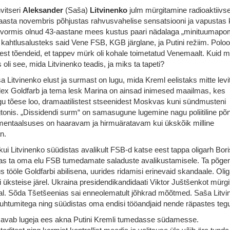
vitseri
Aleksander
(Saša)
Litvinenko
julm mürgitamine radioaktiivs
aasta novembris põhjustas rahvusvahelise sensatsiooni ja vapustas
 vormis olnud 43-aastane mees kustus paari nädalaga „minituumapo
kahtlusalusteks said Vene FSB, KGB järglane, ja Putini režiim. Polo
kitest tõendeid, et tappev mürk oli kohale toimetatud Venemaalt. Kuid m
s oli see, mida Litvinenko teadis, ja miks ta tapeti?
Litvinenko elust ja surmast on lugu, mida Kreml eelistaks mitte levi
ex Goldfarb ja tema lesk Marina on ainsad inimesed maailmas, kes
u tõese loo, dramaatilistest stseenidest Moskvas kuni sündmusteni
tonis. „Dissidendi surm“ on samasugune lugemine nagu poliitiline põn
entaalsuses on haaravam ja hirmuäratavam kui ükskõik milline
n.
kui Litvinenko süüdistas avalikult FSB-d katse eest tappa oligarh Bor
as ta oma elu FSB tumedamate saladuste avalikustamisele. Ta põge
 tööle Goldfarbi abilisena, uurides ridamisi erinevaid skandaale. Oli
ti üksteise järel. Ukraina presidendikandidaati Viktor Juštšenkot mürgit
l. Sõda Tšetšeenias sai enneolematult jõhkrad mõõtmed. Saša Litvi
 juhtumitega ning süüdistas oma endisi tööandjaid nende räpastes teg
avab lugeja ees akna Putini Kremli tumedasse südamesse.