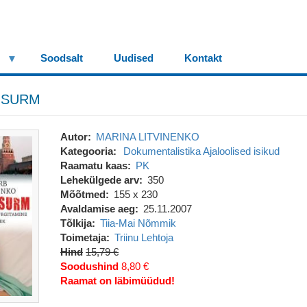
Soodsalt
Uudised
Kontakt
 SURM
Autor
MARINA LITVINENKO
Kategooria
Dokumentalistika
Ajaloolised isikud
Raamatu kaas
PK
Lehekülgede arv
350
Mõõtmed
155 x 230
Avaldamise aeg
25.11.2007
Tõlkija
Tiia-Mai Nõmmik
Toimetaja
Triinu Lehtoja
Hind
15,79 €
Soodushind
8,80 €
Raamat on läbimüüdud!