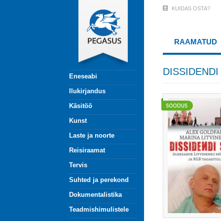
Liigu
KUIDAS OSTA?
User
edasi
põhisisu
Account
juurde
RAAMATUD
Menu
(logged
DISSIDENDI
Eneseabi
out)
Ilukirjandus
Käsitöö
Kunst
Laste ja noorte
Reisiraamat
Tervis
Suhted ja perekond
Dokumentalistika
Teadmishimulistele