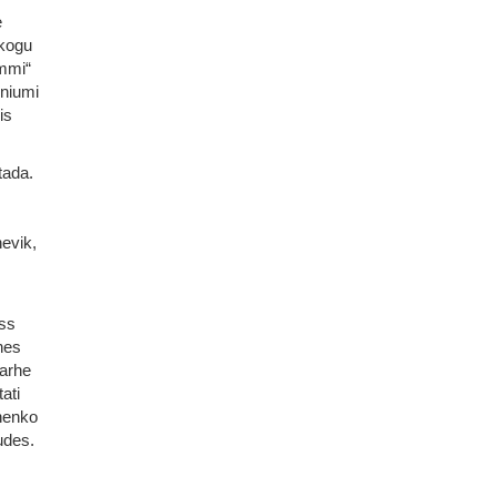
e
 kogu
mmi“
oniumi
is
tada.
evik,
iss
nes
garhe
ati
nenko
udes.