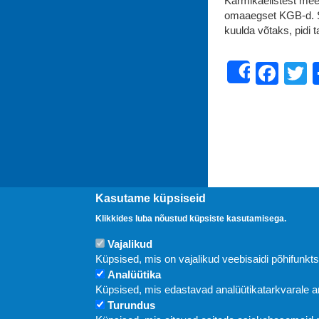
Karmikäelistest meet
omaaegset KGB-d. S
kuulda võtaks, pidi
Fac
T
Share
Kasutame küpsiseid
Klikkides luba nõustud küpsiste kasutamisega.
Vajalikud
Uudised
Küpsised, mis on vajalikud veebisaidi põhifunkt
Analüütika
Küpsised, mis edastavad analüütikatarkvarale
Turundus