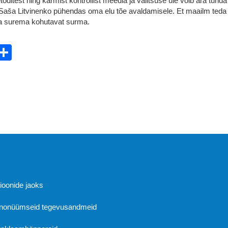
oditest ning karmist kontrollist meedia ja valitsuse üle võib ära tunda
aša Litvinenko pühendas oma elu tõe avaldamisele. Et maailm teda
 ta surema kohutavat surma.
ebook
witter
Share
Abi
sioonide jaoks
 anonüümseid tegevusandmeid