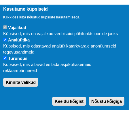
Kasutame küpsiseid
Klikkides luba nõustud küpsiste kasutamisega.
Vajalikud
Küpsised, mis on vajalikud veebisaidi põhifunktsioonide jaoks
Analüütika
Küpsised, mis edastavad analüütikatarkvarale anonüümseid
Uudised
tegevusandmeid
Turundus
Abi
Küpsised, mis aitavad esitada asjakohasemaid
KIRJASTUS PEGASUS OÜ © 2020
reklaambännereid
Paldiski mnt. 29 (A korpus VI korrus), Tallinn
Kinnita valikud
Üldtelefon: 666 1720
E-post:
pegasus[at]pegasus.ee
Keeldu kõigist
Nõustu kõigiga