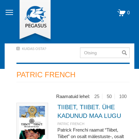
Liigu
edasi
0
põhisisu
juurde
KUIDAS OSTA?
Otsing
User
Account
Menu
PATRIC FRENCH
(logged
out)
Raamatuid lehel:
25
50
100
TIIBET, TIIBET. ÜHE
KADUNUD MAA LUGU
PATRIC FRENCH
Patrick Frenchi raamat “Tiibet,
Tiibet” on osalt mälestuste-, osalt