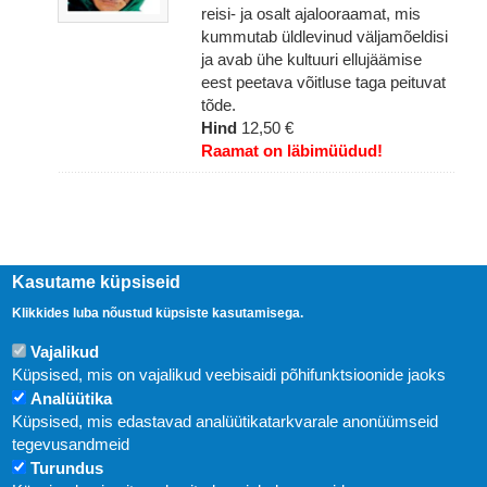
reisi- ja osalt ajalooraamat, mis
kummutab üldlevinud väljamõeldisi
ja avab ühe kultuuri ellujäämise
eest peetava võitluse taga peituvat
tõde.
Hind
12,50 €
Raamat on läbimüüdud!
Kasutame küpsiseid
Klikkides luba nõustud küpsiste kasutamisega.
Vajalikud
Küpsised, mis on vajalikud veebisaidi põhifunktsioonide jaoks
Analüütika
Küpsised, mis edastavad analüütikatarkvarale anonüümseid
Uudised
tegevusandmeid
Turundus
Abi