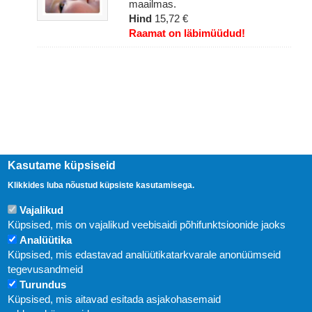
maailmas.
Hind
15,72 €
Raamat on läbimüüdud!
Kasutame küpsiseid
Klikkides luba nõustud küpsiste kasutamisega.
Uudised
Vajalikud
Küpsised, mis on vajalikud veebisaidi põhifunktsioonide jaoks
Analüütika
Abi
Küpsised, mis edastavad analüütikatarkvarale anonüümseid
KIRJASTUS PEGASUS OÜ © 2020
tegevusandmeid
Turundus
Paldiski mnt. 29 (A korpus VI korrus), Tallinn
Küpsised, mis aitavad esitada asjakohasemaid
Üldtelefon: 666 1720