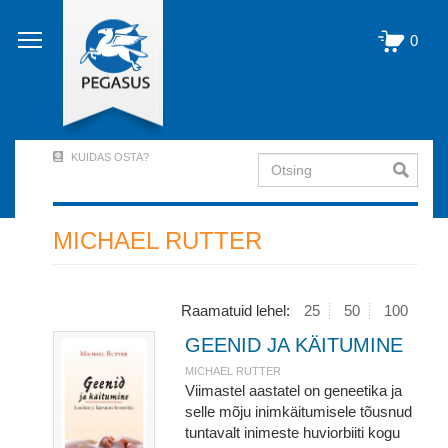
Liigu
edasi
0
põhisisu
juurde
KUIDAS OSTA?
Otsing
User
Account
Menu
MICHAEL RUTTER
(logged
out)
Raamatuid lehel:
25
50
100
GEENID JA KÄITUMINE
MICHAEL RUTTER
Viimastel aastatel on geneetika ja
selle mõju inimkäitumisele tõusnud
tuntavalt inimeste huviorbiiti kogu