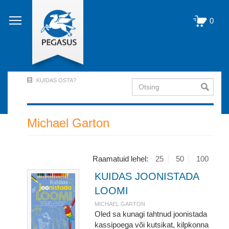
Liigu
edasi
0
põhisisu
juurde
KUIDAS OSTA?
Otsing
User
Account
Menu
Michael Garton
(logged
out)
Raamatuid lehel:
25
50
100
KUIDAS JOONISTADA
LOOMI
MICHAEL GARTON
Oled sa kunagi tahtnud joonistada
kassipoega või kutsikat, kilpkonna