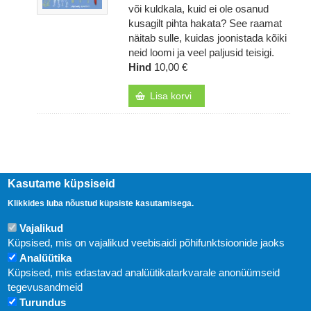
või kuldkala, kuid ei ole osanud
kusagilt pihta hakata? See raamat
näitab sulle, kuidas joonistada kõiki
neid loomi ja veel paljusid teisigi.
Hind
10,00 €
Lisa korvi
Kasutame küpsiseid
Klikkides luba nõustud küpsiste kasutamisega.
Vajalikud
Küpsised, mis on vajalikud veebisaidi põhifunktsioonide jaoks
Analüütika
Küpsised, mis edastavad analüütikatarkvarale anonüümseid
Uudised
tegevusandmeid
Turundus
Abi