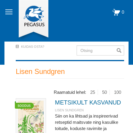
Liigu
edasi
0
põhisisu
juurde
KUIDAS OSTA?
Otsing
User
Account
Menu
Lisen Sundgren
(logged
out)
Raamatuid lehel:
25
50
100
METSIKULT KASVANUD
LISEN SUNDGREN
Siin on ka lihtsad ja inspireerivad
retseptid maitsvate ning kasulike
toitude, koduste ravimite ja