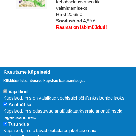
kehahooldusvahendite
valmistamiseks
Hind
20,65 €
Soodushind
4,99 €
Raamat on läbimüüdud!
Kasutame küpsiseid
Klikkides luba nõustud küpsiste kasutamisega.
Vajalikud
Küpsised, mis on vajalikud veebisaidi põhifunktsioonide jaoks
Uudised
Analüütika
Küpsised, mis edastavad analüütikatarkvarale anonüümseid
tegevusandmeid
Abi
Turundus
KIRJASTUS PEGASUS OÜ © 2020
Küpsised, mis aitavad esitada asjakohasemaid