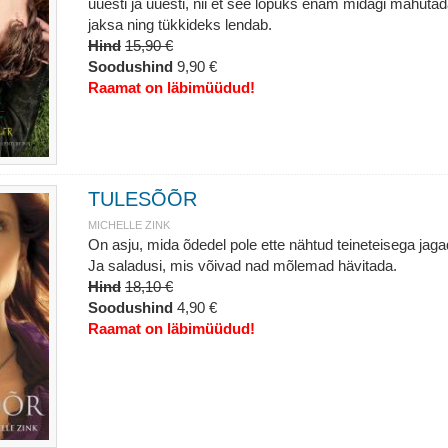
uuesti ja uuesti, nii et see lõpuks enam midagi mahutad
jaksa ning tükkideks lendab.
Hind
15,90 €
Soodushind
9,90 €
Raamat on läbimüüdud!
TULESÕÕR
MICHELLE ZINK
On asju, mida õdedel pole ette nähtud teineteisega jaga
Ja saladusi, mis võivad nad mõlemad hävitada.
Hind
18,10 €
Soodushind
4,90 €
Raamat on läbimüüdud!