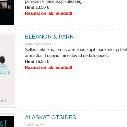
põhikooli kirjandusõpikutessegi.
Hind
13,50 €
Raamat on läbimüüdud!
ELEANOR & PARK
RAINBOW ROWELL
Selles seksikas, õrnas armuloos kajab punkrokk ja tõel
armastus. Lugejad minestavad seda lugedes.
Hind
16,95 €
Raamat on läbimüüdud!
ALASKAT OTSIDES
JOHN GREEN