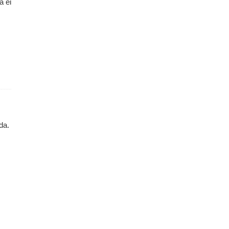
a ei
da.