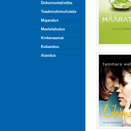
Dokumentalistika
Teadmishimulistele
Majandus
Meelelahutus
Kinkeraamat
Kokandus
Aiandus