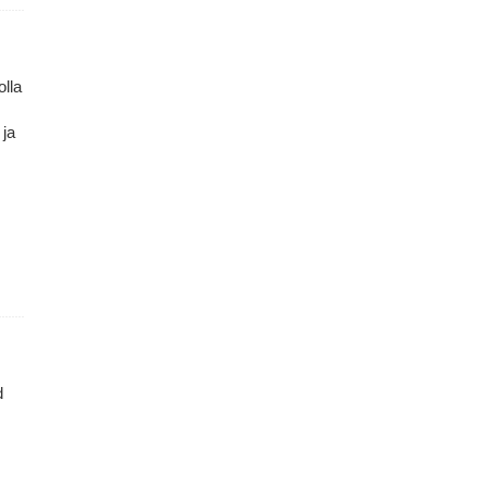
olla
.
 ja
d