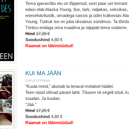
Tema igavavõitu elu on lõppenud, sest paar ust temast
edasi elab Alaska Young. Ilus, tark, naljakas, seksikas,
enesehävituslik, omadega sassis ja üdini kütkestav Al
Young. Tüdruk ise on juba üksainus sündmus. Ta tõmb
Töntsu endaga oma maailma ja näppab tema südame.
Hind
17,20 €
Soodushind
4,80 €
Raamat on läbimüüdud!
KUI MA JÄÄN
GAYLE FORMAN
“Kuula mind,” alustab ta teraval metalsel häälel.
Teen nüüd silmad pärani lahti. Tõusen nii sirgelt istuli, ku
suudan. Ja kuulan.
“Jää.”
Hind
17,20 €
Soodushind
4,80 €
Raamat on läbimüüdud!