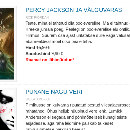
PERCY JACKSON JA VÄLGUVARAS
RICK RIORDAN
Teate, mina ei tahtnud olla poolevereline. Ma ei tahtnud 
Kreeka jumala poeg. Pealegi on pooleverelise elu ohtlik
Hirmus. Suurem osa ajast üritatakse sulle väga valusal
ebameeldival moel otsa peale teha.
Hind
15,90 €
Soodushind
9,90 €
Raamat on läbimüüdud!
PUNANE NAGU VERI
SALLA SIMUKKA
Pimikusse on kuivama riputatud pestud viiesajaeurose
rahatähed. Õhus heljub hüübinud vere lehk. Lumikki
Andersson ei segada end põhimõtteliselt kunagi teiste
asjadesse, aga raha leidmine paiskab ta keset
rahvusvahelise narkoäri keerist.