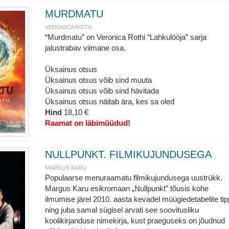
MURDMATU
VERONICA ROTH
“Murdmatu” on Veronica Rothi “Lahkulööja” sarja
jalustrabav viimane osa.
Üksainus otsus
Üksainus otsus võib sind muuta
Üksainus otsus võib sind hävitada
Üksainus otsus näitab ära, kes sa oled
Hind
18,10 €
Raamat on läbimüüdud!
NULLPUNKT. FILMIKUJUNDUSEGA
MARGUS KARU
Populaarse menuraamatu filmikujundusega uustrükk.
Margus Karu esikromaan „Nullpunkt” tõusis kohe
ilmumise järel 2010. aasta kevadel müügiedetabelite ti
ning juba samal sügisel arvati see soovitusliku
koolikirjanduse nimekirja, kust praeguseks on jõudnud