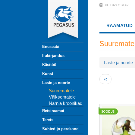
Liigu
KUIDAS OSTA?
User
edasi
põhisisu
Account
juurde
RAAMATUD
Menu
(logged
Suuremate
Eneseabi
out)
Ilukirjandus
Laste ja noorte
Käsitöö
Kunst
Pagination
Eelmine
‹‹
Laste ja noorte
leht
Suurematele
Väiksematele
Narnia kroonikad
Reisiraamat
Tervis
Suhted ja perekond