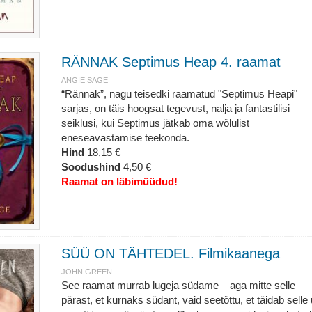
RÄNNAK Septimus Heap 4. raamat
ANGIE SAGE
“Rännak”, nagu teisedki raamatud "Septimus Heapi"
sarjas, on täis hoogsat tegevust, nalja ja fantastilisi
seiklusi, kui Septimus jätkab oma wõlulist
eneseavastamise teekonda.
Hind
18,15 €
Soodushind
4,50 €
Raamat on läbimüüdud!
SÜÜ ON TÄHTEDEL. Filmikaanega
JOHN GREEN
See raamat murrab lugeja südame – aga mitte selle
pärast, et kurnaks südant, vaid seetõttu, et täidab selle