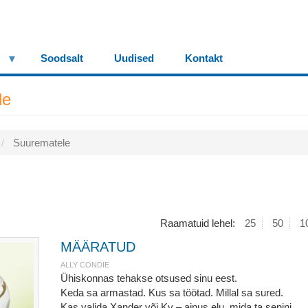
Soodsalt
Uudised
Kontakt
le
Suurematele
Raamatuid lehel:
25
50
1
MÄÄRATUD
ALLY CONDIE
Ühiskonnas tehakse otsused sinu eest.
Keda sa armastad. Kus sa töötad. Millal sa sured.
Kas valida Xander või Ky – ainus elu, mida ta senini