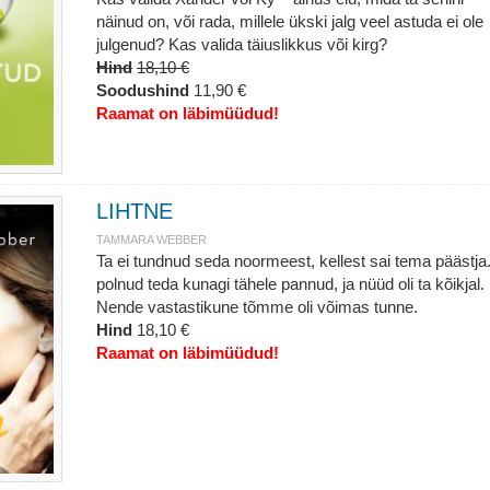
näinud on, või rada, millele ükski jalg veel astuda ei ole
julgenud? Kas valida täiuslikkus või kirg?
Hind
18,10 €
Soodushind
11,90 €
Raamat on läbimüüdud!
LIHTNE
TAMMARA WEBBER
Ta ei tundnud seda noormeest, kellest sai tema päästja
polnud teda kunagi tähele pannud, ja nüüd oli ta kõikjal.
Nende vastastikune tõmme oli võimas tunne.
Hind
18,10 €
Raamat on läbimüüdud!