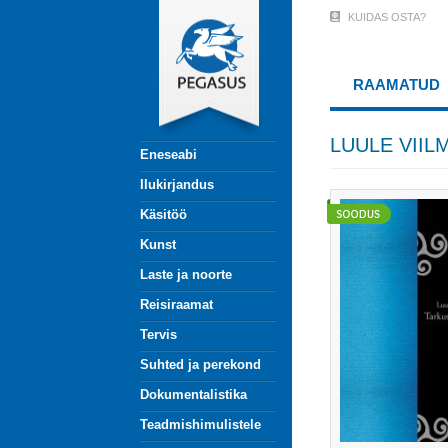
Liigu
KUIDAS OSTA?
User
edasi
põhisisu
Account
juurde
RAAMATUD
Menu
(logged
LUULE VII
Eneseabi
out)
Ilukirjandus
Käsitöö
Kunst
Laste ja noorte
Reisiraamat
Tervis
Suhted ja perekond
Dokumentalistika
Teadmishimulistele