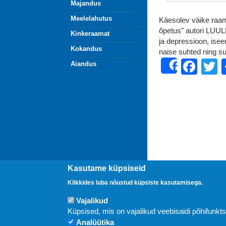
Majandus
Meelelahutus
Käesolev väike raam
õpetus" autori LUUL
Kinkeraamat
ja depressioon, ise
Kokandus
naise suhted ning suh
Fac
T
Aiandus
Share
Kasutame küpsiseid
Klikkides luba nõustud küpsiste kasutamisega.
Uudised
Vajalikud
Küpsised, mis on vajalikud veebisaidi põhifunkt
Analüütika