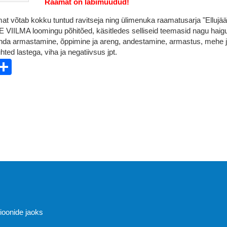
Raamat on läbimüüdud!
at võtab kokku tuntud ravitseja ning ülimenuka raamatusarja "Ellujä
E VIILMA loomingu põhitõed, käsitledes selliseid teemasid nagu haig
enda armastamine, õppimine ja areng, andestamine, armastus, mehe 
ted lastega, viha ja negatiivsus jpt.
ebook
witter
Share
Abi
sioonide jaoks