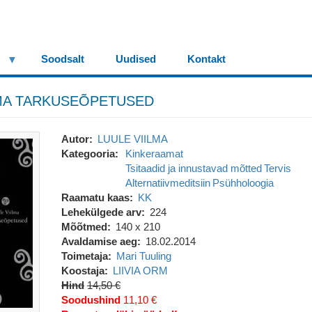
Soodsalt
Uudised
Kontakt
LMA TARKUSEÕPETUSED
Autor
LUULE VIILMA
Kategooria
Kinkeraamat
Tsitaadid ja innustavad mõtted
Tervis
Alternatiivmeditsiin
Psühholoogia
Raamatu kaas
KK
Lehekülgede arv
224
Mõõtmed
140 x 210
Avaldamise aeg
18.02.2014
Toimetaja
Mari Tuuling
Koostaja
LIIVIA ORM
Hind
14,50 €
Soodushind
11,10 €