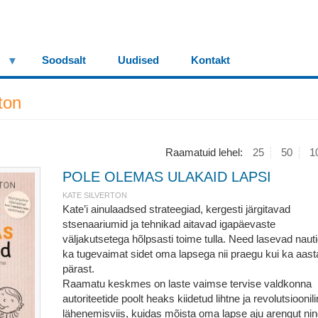
Soodsalt
Uudised
Kontakt
ton
Raamatuid lehel:
25
50
1
POLE OLEMAS ULAKAID LAPSI
KATE SILVERTON
Kate’i ainulaadsed strateegiad, kergesti järgitavad
stsenaariumid ja tehnikad aitavad igapäevaste
väljakutsetega hõlpsasti toime tulla. Need lasevad naut
ka tugevaimat sidet oma lapsega nii praegu kui ka aast
pärast.
Raamatu keskmes on laste vaimse tervise valdkonna
autoriteetide poolt heaks kiidetud lihtne ja revolutsioonil
lähenemisviis, kuidas mõista oma lapse aju arengut ni