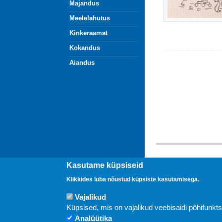
Majandus
Meelelahutus
Kinkeraamat
Kokandus
Aiandus
Kasutame küpsiseid
Uudised
Klikkides luba nõustud küpsiste kasutamisega.
Vajalikud
Küpsised, mis on vajalikud veebisaidi põhifunkt
Analüütika