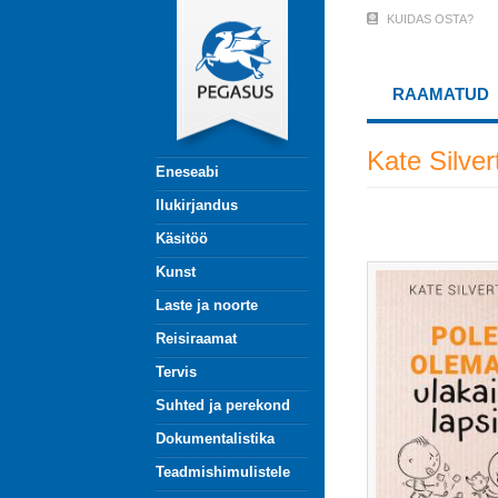
Liigu
KUIDAS OSTA?
User
edasi
põhisisu
Account
juurde
RAAMATUD
Menu
(logged
Kate Silver
Eneseabi
out)
Ilukirjandus
Käsitöö
Kunst
Laste ja noorte
Reisiraamat
Tervis
Suhted ja perekond
Dokumentalistika
Teadmishimulistele