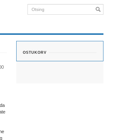
Otsing
OSTUKORV
00
ida
ate
ine
ng