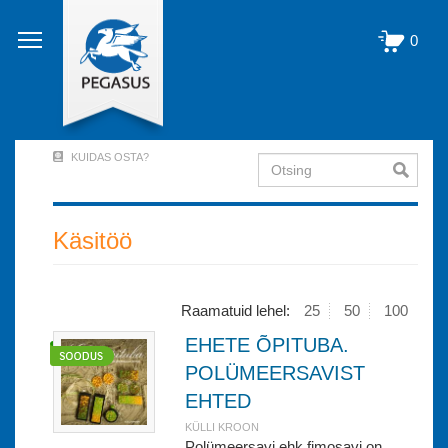
Liigu
edasi
0
põhisisu
juurde
KUIDAS OSTA?
Otsing
User
Account
Menu
Käsitöö
(logged
out)
Raamatuid lehel:
25
50
100
EHETE ÕPITUBA.
POLÜMEERSAVIST
EHTED
KÜLLI KROON
Polümeersavi ehk fimosavi on