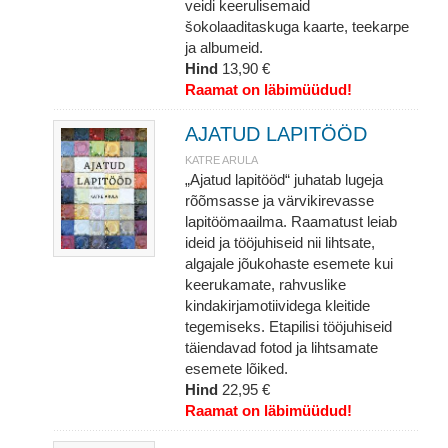
veidi keerulisemaid
šokolaaditaskuga kaarte, teekarpe
ja albumeid.
Hind
13,90 €
Raamat on läbimüüdud!
AJATUD LAPITÖÖD
KATRE ARULA
„Ajatud lapitööd“ juhatab lugeja
rõõmsasse ja värvikirevasse
lapitöömaailma. Raamatust leiab
ideid ja tööjuhiseid nii lihtsate,
algajale jõukohaste esemete kui
keerukamate, rahvuslike
kindakirjamotiividega kleitide
tegemiseks. Etapilisi tööjuhiseid
täiendavad fotod ja lihtsamate
esemete lõiked.
Hind
22,95 €
Raamat on läbimüüdud!