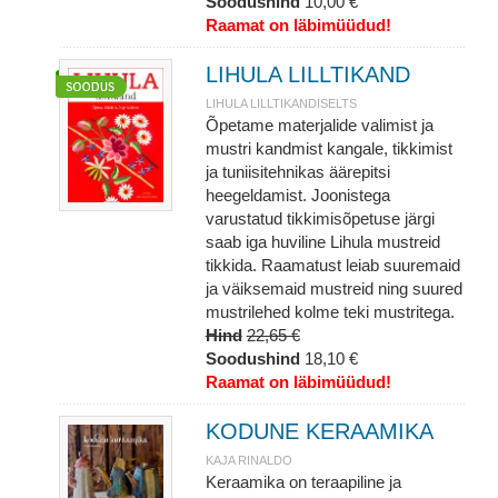
Soodushind
10,00 €
Raamat on läbimüüdud!
LIHULA LILLTIKAND
LIHULA LILLTIKANDISELTS
Õpetame materjalide valimist ja
mustri kandmist kangale, tikkimist
ja tuniisitehnikas äärepitsi
heegeldamist. Joonistega
varustatud tikkimisõpetuse järgi
saab iga huviline Lihula mustreid
tikkida. Raamatust leiab suuremaid
ja väiksemaid mustreid ning suured
mustrilehed kolme teki mustritega.
Hind
22,65 €
Soodushind
18,10 €
Raamat on läbimüüdud!
KODUNE KERAAMIKA
KAJA RINALDO
Keraamika on teraapiline ja