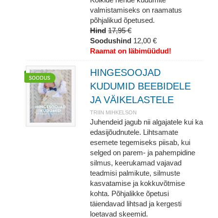
valmistamiseks on raamatus
põhjalikud õpetused.
Hind
17,95 €
Soodushind
12,00 €
Raamat on läbimüüdud!
HINGESOOJAD
KUDUMID BEEBIDELE
JA VÄIKELASTELE
TRIIN MIHKELSON
Juhendeid jagub nii algajatele kui ka
edasijõudnutele. Lihtsamate
esemete tegemiseks piisab, kui
selged on parem- ja pahempidine
silmus, keerukamad vajavad
teadmisi palmikute, silmuste
kasvatamise ja kokkuvõtmise
kohta. Põhjalikke õpetusi
täiendavad lihtsad ja kergesti
loetavad skeemid.