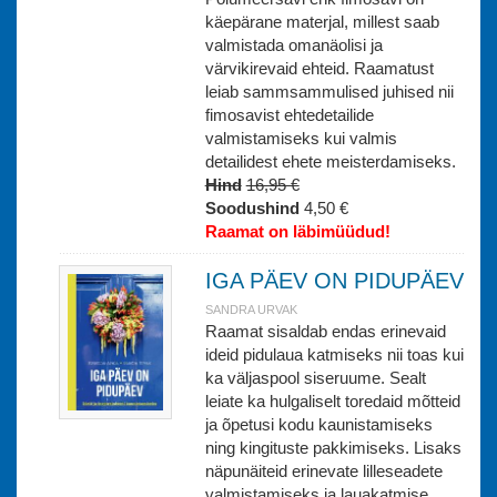
käepärane materjal, millest saab
valmistada omanäolisi ja
värvikirevaid ehteid. Raamatust
leiab sammsammulised juhised nii
fimosavist ehtedetailide
valmistamiseks kui valmis
detailidest ehete meisterdamiseks.
Hind
16,95 €
Soodushind
4,50 €
Raamat on läbimüüdud!
IGA PÄEV ON PIDUPÄEV
SANDRA URVAK
Raamat sisaldab endas erinevaid
ideid pidulaua katmiseks nii toas kui
ka väljaspool siseruume. Sealt
leiate ka hulgaliselt toredaid mõtteid
ja õpetusi kodu kaunistamiseks
ning kingituste pakkimiseks. Lisaks
näpunäiteid erinevate lilleseadete
valmistamiseks ja lauakatmise