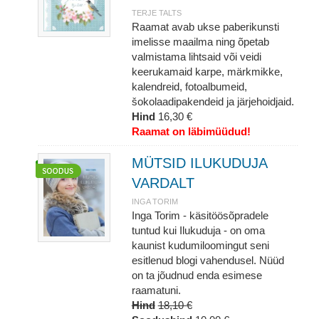
TERJE TALTS
Raamat avab ukse paberikunsti
imelisse maailma ning õpetab
valmistama lihtsaid või veidi
keerukamaid karpe, märkmikke,
kalendreid, fotoalbumeid,
šokolaadipakendeid ja järjehoidjaid.
Hind
16,30 €
Raamat on läbimüüdud!
MÜTSID ILUKUDUJA
VARDALT
INGA TORIM
Inga Torim - käsitöösõpradele
tuntud kui Ilukuduja - on oma
kaunist kudumiloomingut seni
esitlenud blogi vahendusel. Nüüd
on ta jõudnud enda esimese
raamatuni.
Hind
18,10 €