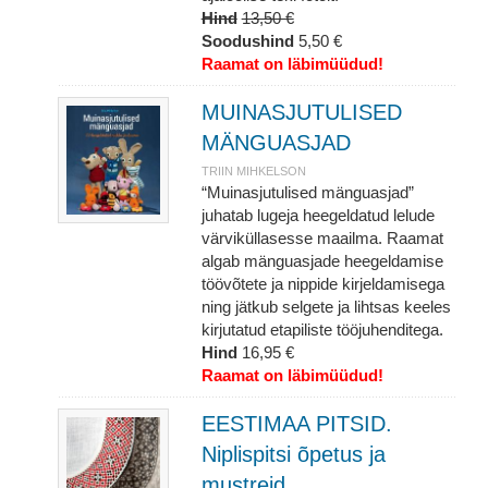
Hind
13,50 €
Soodushind
5,50 €
Raamat on läbimüüdud!
MUINASJUTULISED
MÄNGUASJAD
TRIIN MIHKELSON
“Muinasjutulised mänguasjad”
juhatab lugeja heegeldatud lelude
värviküllasesse maailma. Raamat
algab mänguasjade heegeldamise
töövõtete ja nippide kirjeldamisega
ning jätkub selgete ja lihtsas keeles
kirjutatud etapiliste tööjuhenditega.
Hind
16,95 €
Raamat on läbimüüdud!
EESTIMAA PITSID.
Niplispitsi õpetus ja
mustreid