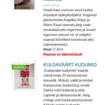
MARIS RAUD
Hoiad käes esimest eesti keeles
kirjutatud niplispitsiõpikut. Kogenud
pitsimeistrite Angelika Nöpsi ja
Maris Raua raamatu järgi saab
omandada pitsi tegemise ja mustri
lugemise oskuse nii, et selgeks
saavad töövõtted iseseisvalt pitsi
valmistamiseks.
Hind
17,50 €
Raamat on läbimüüdud!
KULDAVÄÄRT KUDUMID
„Kuldaväärt kudumite“ kaante
vahelt leiate 24 eksklusiivset
kavandit. Mütsid, sallid ja kindad.
Kampsunid, boolerod ja vestid.
Sekka mõni käekott ja kleit.
Lapsele ja täiskasvanule. Ning
midagi veel kodukaunistusekski.
Kõikide nende kudumite