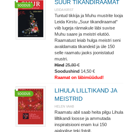
SUUR TIKANDIRAAMAT
LEIDA KIRST
Tuntud tikkija ja Muhu mustrite looja
Leida Kirstu „Suur tikandiraamat“
viib lugeja rännakule läbi suvise
Muhu saare ja meistri elutöö.
Raamatust leiab hulga meistri seni
avaldamata tikandeid ja üle 150
selle raamatu jaoks joonistatud
mustri.
Hind
25,80 €
Soodushind
14,50 €
Raamat on läbimüüdud!
LIHULA LILLTIKAND JA
MEISTRID
HELEN VAAB
Raamatu abil saab heita pilgu Lihula
lilltikandi loosse ja ammutada
inspiratsiooni enam kui 150
ajaloolise teki fotolt.