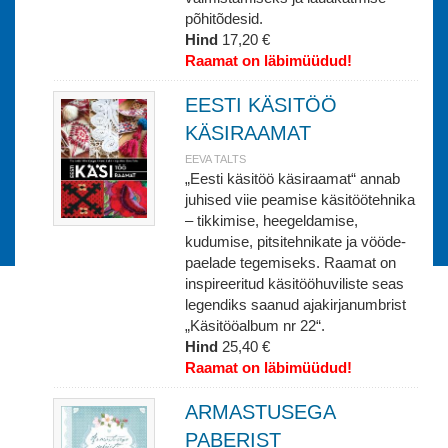
põhitõdesid.
Hind
17,20 €
Raamat on läbimüüdud!
EESTI KÄSITÖÖ
KÄSIRAAMAT
EEVA TALTS
„Eesti käsitöö käsiraamat“ annab
juhised viie peamise käsitöötehnika
‒ tikkimise, heegeldamise,
kudumise, pitsitehnikate ja vööde-
paelade tegemiseks. Raamat on
inspireeritud käsitööhuviliste seas
legendiks saanud ajakirjanumbrist
„Käsitööalbum nr 22“.
Hind
25,40 €
Raamat on läbimüüdud!
ARMASTUSEGA
PABERIST