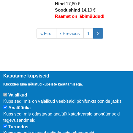
Hind
17,60 €
Soodushind
14,10 €
Raamat on läbimüüdud!
Pagination
Esimene
« First
Eelmine
‹ Previous
Lehekülg
1
Eesolev
2
leht
leht
leht
Kasutame küpsiseid
Klikkides luba nõustud küpsiste kasutamisega.
Vajalikud
Küpsised, mis on vajalikud veebisaidi põhifunktsioonide jaoks
Analüütika
Küpsised, mis edastavad analüütikatarkvarale anonüümseid
Uudised
tegevusandmeid
Turundus
Abi
Küpsised, mis aitavad esitada asjakohasemaid