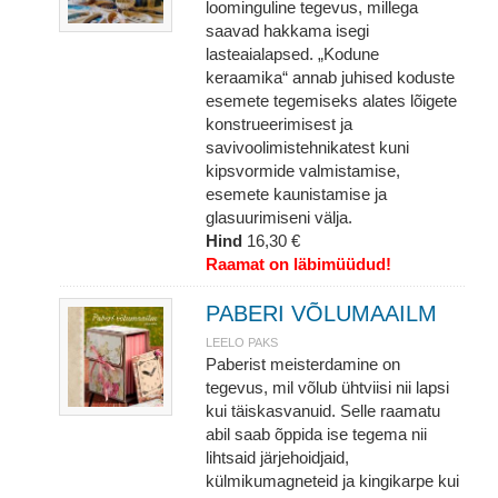
loominguline tegevus, millega
saavad hakkama isegi
lasteaialapsed. „Kodune
keraamika“ annab juhised koduste
esemete tegemiseks alates lõigete
konstrueerimisest ja
savivoolimistehnikatest kuni
kipsvormide valmistamise,
esemete kaunistamise ja
glasuurimiseni välja.
Hind
16,30 €
Raamat on läbimüüdud!
PABERI VÕLUMAAILM
LEELO PAKS
Paberist meisterdamine on
tegevus, mil võlub ühtviisi nii lapsi
kui täiskasvanuid. Selle raamatu
abil saab õppida ise tegema nii
lihtsaid järjehoidjaid,
külmikumagneteid ja kingikarpe kui