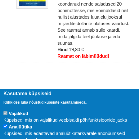
koondanud nende saladused 20
põhimõttesse, mis võimaldasid neil
nullist alustades luua elu jooksul
miljardite dollarite ulatuses väärtust.
See raamat annab sulle kaardi,
mida jälgida teel jõukuse ja edu
suunas.
Hind
19,80 €
Raamat on läbimüüdud!
Kasutame küpsiseid
Klikkides luba nõustud küpsiste kasutamisega.
Vajalikud
Küpsised, mis on vajalikud veebisaidi põhifunktsioonide jaoks
Analüütika
Küpsised, mis edastavad analüütikatarkvarale anonüümseid
Uudised