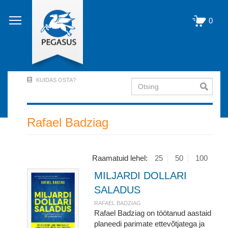
Liigu
edasi
0
põhisisu
juurde
KUIDAS OSTA?
Otsing
User
Account
Menu
Rafael Badziag
(logged
out)
Raamatuid lehel:
25
50
100
MILJARDI DOLLARI
SALADUS
RAFAEL BADZIAG
Rafael Badziag on töötanud aastaid
planeedi parimate ettevõtjatega ja