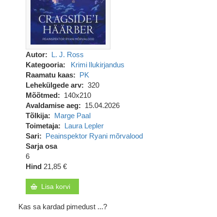
Autor
L. J. Ross
Kategooria
Krimi
Ilukirjandus
Raamatu kaas
PK
Lehekülgede arv
320
Mõõtmed
140x210
Avaldamise aeg
15.04.2026
Tõlkija
Marge Paal
Toimetaja
Laura Lepler
Sari
Peainspektor Ryani mõrvalood
Sarja osa
6
Hind
21,85 €
Lisa korvi
Kas sa kardad pimedust ...?