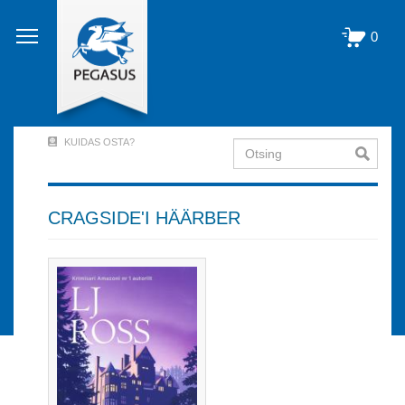
Liigu
edasi
0
põhisisu
juurde
KUIDAS OSTA?
Otsing
User
Account
Menu
CRAGSIDE'I HÄÄRBER
(logged
out)