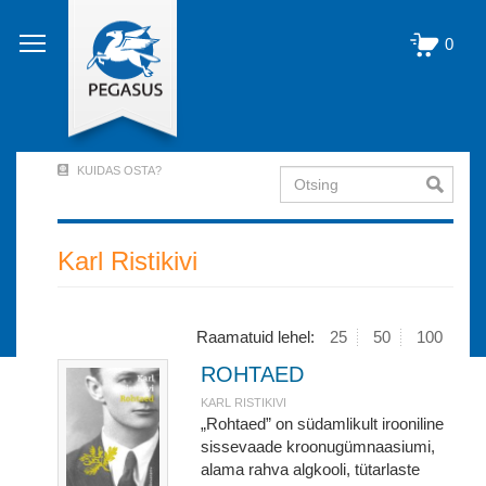
Liigu
edasi
0
põhisisu
juurde
KUIDAS OSTA?
Otsing
User
Account
Menu
Karl Ristikivi
(logged
out)
Raamatuid lehel:
25
50
100
ROHTAED
KARL RISTIKIVI
„Rohtaed” on südamlikult irooniline
sissevaade kroonugümnaasiumi,
alama rahva algkooli, tütarlaste