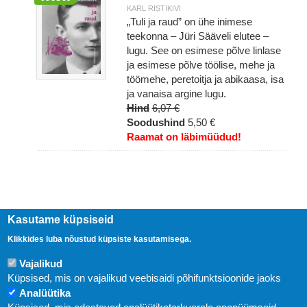
KARL RISTIKIVI
„Tuli ja raud” on ühe inimese
teekonna – Jüri Sääveli elutee –
lugu. See on esimese põlve linlase
ja esimese põlve töölise, mehe ja
töömehe, peretoitja ja abikaasa, isa
ja vanaisa argine lugu.
Hind
6,07 €
Soodushind
5,50 €
Raamat on läbimüüdud!
Kasutame küpsiseid
Klikkides luba nõustud küpsiste kasutamisega.
Vajalikud
Küpsised, mis on vajalikud veebisaidi põhifunktsioonide jaoks
Analüütika