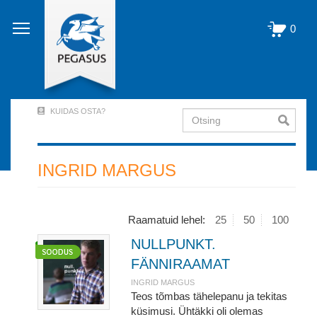
Liigu
edasi
0
põhisisu
juurde
KUIDAS OSTA?
Otsing
User
Account
Menu
INGRID MARGUS
(logged
out)
Raamatuid lehel:
25
50
100
NULLPUNKT.
FÄNNIRAAMAT
INGRID MARGUS
Teos tõmbas tähelepanu ja tekitas
küsimusi. Ühtäkki oli olemas