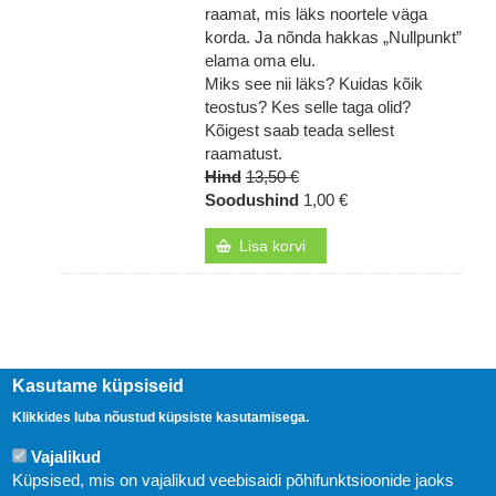
raamat, mis läks noortele väga
korda. Ja nõnda hakkas „Nullpunkt”
elama oma elu.
Miks see nii läks? Kuidas kõik
teostus? Kes selle taga olid?
Kõigest saab teada sellest
raamatust.
Hind
13,50 €
Soodushind
1,00 €
Lisa korvi
Kasutame küpsiseid
Klikkides luba nõustud küpsiste kasutamisega.
Vajalikud
Küpsised, mis on vajalikud veebisaidi põhifunktsioonide jaoks