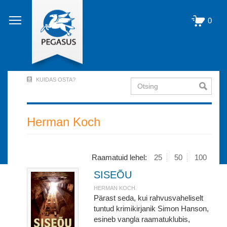
Liigu
edasi
0
põhisisu
juurde
KUIDAS OSTA?
Otsing
User
Account
Menu
Herman Koch
(logged
out)
Raamatuid lehel:
25
50
100
SISEÕU
HERMAN KOCH
Pärast seda, kui rahvusvaheliselt
tuntud krimikirjanik Simon Hanson,
esineb vangla raamatuklubis,