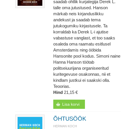
saadab ohtlik kurjategija Derek L.
talle oma jutustused. Hanson
märkab neis kirjanduslikku
andekust ja saadab tema
jutukogumiku kirjastusele. Ta
korraldab ka Derek L-i ajutise
vabastuse vanglast, et too saaks
osaleda oma raamatu esitlusel
Amsterdamis ning ööbida
Hansonite pool kodus. Simoni naine
Hanna Hanson töötab
politseiuurijana organiseeritud
kuritegevuse osakonnas, nii et
kindlam justkui ei saakski olla.
Teoorias.
Hind
21,15 €
Lisa korvi
ÕHTUSÖÖK
HERMAN KOCH