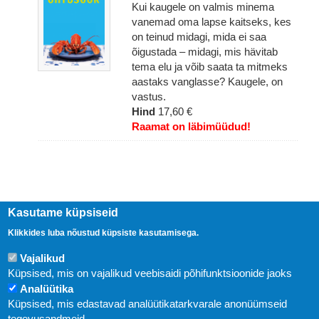
Kui kaugele on valmis minema
vanemad oma lapse kaitseks, kes
on teinud midagi, mida ei saa
õigustada – midagi, mis hävitab
tema elu ja võib saata ta mitmeks
aastaks vanglasse? Kaugele, on
vastus.
Hind
17,60 €
Raamat on läbimüüdud!
Kasutame küpsiseid
Klikkides luba nõustud küpsiste kasutamisega.
Vajalikud
Küpsised, mis on vajalikud veebisaidi põhifunktsioonide jaoks
Analüütika
Küpsised, mis edastavad analüütikatarkvarale anonüümseid
Uudised
tegevusandmeid