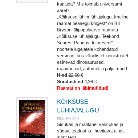
kaaluda? Mis toimub universumi
äärel?
„Kõiksuse lühim lühiajalugu. Imeline
raamat peaaegu kõigest“ on Bill
Brysoni ülipopulaarse raamatu
„Kõiksuse lühiajalugu. Teekond
Suurest Paugust Inimeseni”
noortele lugejatele kohandatud
versioon, kus värvilistel joonistustel
esinevad dinosaurused,
maavärinad, aatomid ja palju muud.
Hind
22,60 €
Soodushind
4,99 €
Raamat on läbimüüdud!
KÕIKSUSE
LÜHIAJALUGU
BILL BRYSON
Sisukas ja mahlane, vaimukas ja
sügav, teadust kui huvitavat ainet
avav teos.