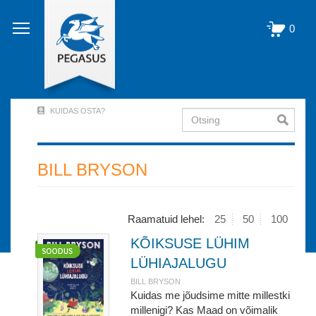
Liigu
edasi
0
põhisisu
juurde
KUIDAS OSTA?
Otsing
User
Account
Menu
BILL BRYSON
(logged
out)
Raamatuid lehel:
25
50
100
KÕIKSUSE LÜHIM
LÜHIAJALUGU
BILL BRYSON
Kuidas me jõudsime mitte millestki
millenigi? Kas Maad on võimalik