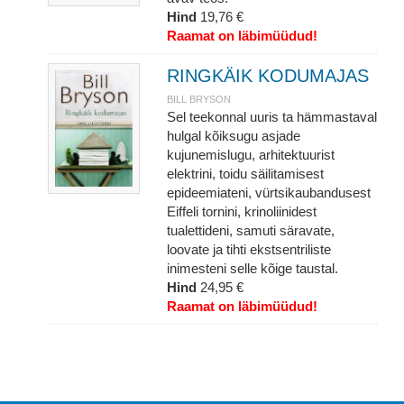
Hind
19,76 €
Raamat on läbimüüdud!
RINGKÄIK KODUMAJAS
BILL BRYSON
Sel teekonnal uuris ta hämmastaval
hulgal kõiksugu asjade
kujunemislugu, arhitektuurist
elektrini, toidu säilitamisest
epideemiateni, vürtsikaubandusest
Eiffeli tornini, krinoliinidest
tualettideni, samuti säravate,
loovate ja tihti ekstsentriliste
inimesteni selle kõige taustal.
Hind
24,95 €
Raamat on läbimüüdud!