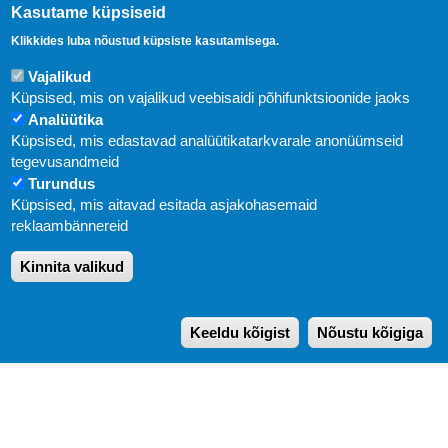
Kasutame küpsiseid
Klikkides luba nõustud küpsiste kasutamisega.
Vajalikud
Küpsised, mis on vajalikud veebisaidi põhifunktsioonide jaoks
Analüütika
Küpsised, mis edastavad analüütikatarkvarale anonüümseid
Uudised
tegevusandmeid
Turundus
Abi
Küpsised, mis aitavad esitada asjakohasemaid
KIRJASTUS PEGASUS OÜ © 2020
reklaambännereid
Paldiski mnt. 29 (A korpus VI korrus), Tallinn
Kinnita valikud
Üldtelefon: 666 1720
E-post:
pegasus[at]pegasus.ee
Keeldu kõigist
Nõustu kõigiga