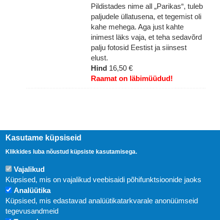
Pildistades nime all „Parikas“, tuleb
paljudele üllatusena, et tegemist oli
kahe mehega. Aga just kahte
inimest läks vaja, et teha sedavõrd
palju fotosid Eestist ja siinsest
elust.
Hind
16,50 €
Raamat on läbimüüdud!
Kasutame küpsiseid
Klikkides luba nõustud küpsiste kasutamisega.
Vajalikud
Küpsised, mis on vajalikud veebisaidi põhifunktsioonide jaoks
Analüütika
Küpsised, mis edastavad analüütikatarkvarale anonüümseid
Uudised
tegevusandmeid