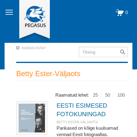
Liigu
edasi
0
põhisisu
juurde
KUIDAS OSTA?
Otsing
User
Account
Menu
Betty Ester-Väljaots
(logged
out)
Raamatuid lehel:
25
50
100
EESTI ESIMESED
FOTOKUNINGAD
BETTY ESTER-VÄLJAOTS
Parikased on kõige kuulsamad
vennad Eesti fotograafias.