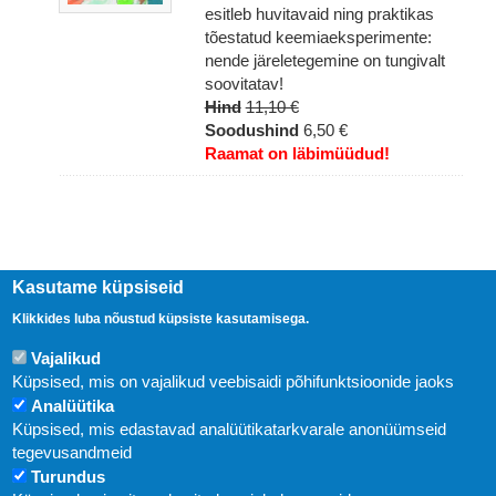
esitleb huvitavaid ning praktikas
tõestatud keemiaeksperimente:
nende järeletegemine on tungivalt
soovitatav!
Hind
11,10 €
Soodushind
6,50 €
Raamat on läbimüüdud!
Kasutame küpsiseid
Klikkides luba nõustud küpsiste kasutamisega.
Vajalikud
Küpsised, mis on vajalikud veebisaidi põhifunktsioonide jaoks
Analüütika
Küpsised, mis edastavad analüütikatarkvarale anonüümseid
Uudised
tegevusandmeid
Turundus
Abi