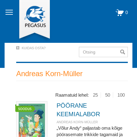
Liigu
edasi
0
põhisisu
juurde
KUIDAS OSTA?
Otsing
User
Account
Menu
Andreas Korn-Müller
(logged
out)
Raamatuid lehel:
25
50
100
PÖÖRANE
KEEMIALABOR
ANDREAS KORN-MÜLLER
„Võlur Andy“ paljastab oma kõige
pöörasemate trikkide tagamaid ja