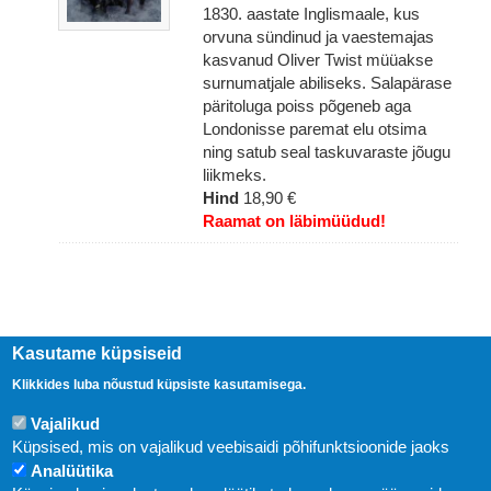
1830. aastate Inglismaale, kus
orvuna sündinud ja vaestemajas
kasvanud Oliver Twist müüakse
surnumatjale abiliseks. Salapärase
päritoluga poiss põgeneb aga
Londonisse paremat elu otsima
ning satub seal taskuvaraste jõugu
liikmeks.
Hind
18,90 €
Raamat on läbimüüdud!
Kasutame küpsiseid
Klikkides luba nõustud küpsiste kasutamisega.
Vajalikud
Küpsised, mis on vajalikud veebisaidi põhifunktsioonide jaoks
Analüütika