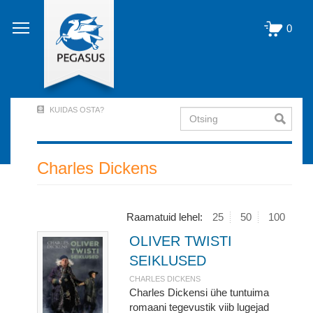
Liigu
edasi
0
põhisisu
juurde
KUIDAS OSTA?
Otsing
User
Account
Menu
Charles Dickens
(logged
out)
Raamatuid lehel:
25
50
100
OLIVER TWISTI
SEIKLUSED
CHARLES DICKENS
Charles Dickensi ühe tuntuima
romaani tegevustik viib lugejad