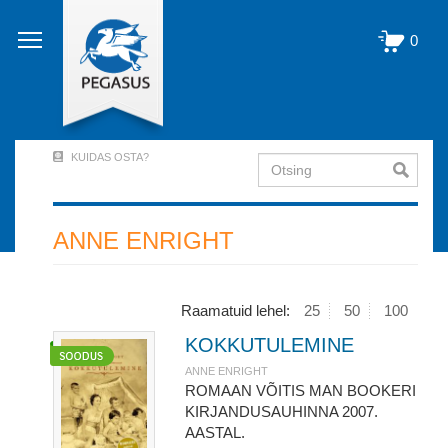
Liigu
edasi
0
põhisisu
juurde
KUIDAS OSTA?
Otsing
User
Account
Menu
ANNE ENRIGHT
(logged
out)
Raamatuid lehel:
25
50
100
KOKKUTULEMINE
ANNE ENRIGHT
ROMAAN VÕITIS MAN BOOKERI
KIRJANDUSAUHINNA 2007.
AASTAL.