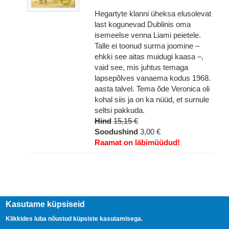
Hegartyte klanni üheksa elusolevat
last kogunevad Dublinis oma
isemeelse venna Liami peietele.
Talle ei toonud surma joomine –
ehkki see aitas muidugi kaasa –,
vaid see, mis juhtus temaga
lapsepõlves vanaema kodus 1968.
aasta talvel. Tema õde Veronica oli
kohal siis ja on ka nüüd, et surnule
seltsi pakkuda.
Hind
15,15 €
Soodushind
3,00 €
Raamat on läbimüüdud!
Kasutame küpsiseid
Klikkides luba nõustud küpsiste kasutamisega.