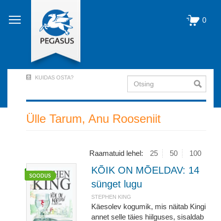
Liigu
edasi
0
põhisisu
juurde
KUIDAS OSTA?
Otsing
User
Account
Menu
Ülle Tarum, Anu Rooseniit
(logged
out)
Raamatuid lehel:
25
50
100
KÕIK ON MÕELDAV: 14
sünget lugu
STEPHEN KING
Käesolev kogumik, mis näitab Kingi
annet selle täies hiilguses, sisaldab