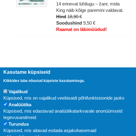
14 erinevat lühilugu – žanr, mida
King näib kõige paremini valdavat.
Hind
18,90 €
Soodushind
9,50 €
Raamat on läbimüüdud!
Kasutame küpsiseid
Klikkides luba nõustud küpsiste kasutamisega.
Vajalikud
Küpsised, mis on vajalikud veebisaidi põhifunktsioonide jaoks
Analüütika
Uudised
Küpsised, mis edastavad analüütikatarkvarale anonüümseid
tegevusandmeid
Abi
Turundus
KIRJASTUS PEGASUS OÜ © 2020
Küpsised, mis aitavad esitada asjakohasemaid