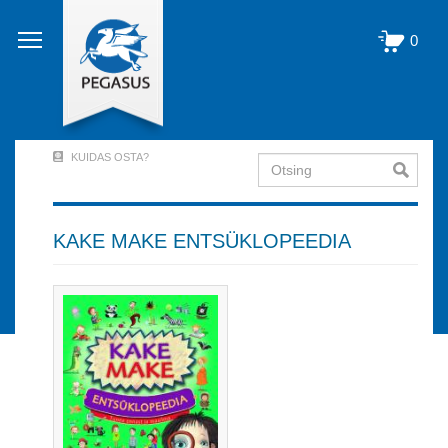
Liigu
edasi
0
põhisisu
juurde
KUIDAS OSTA?
Otsing
User
Account
Menu
KAKE MAKE ENTSÜKLOPEEDIA
(logged
out)