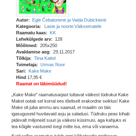
Autor
Eglė Čebatorienė ja Vaida Dubickienė
Kategooria
Laste ja noorte
Väiksematele
Raamatu kaas
KK
Lehekülgede arv
128
Mõõtmed
205x250
Avaldamise aeg
29.11.2017
Tõlkija
Tiina Kattel
Toimetaja
Urmas Noor
Sari
Kake Make
Hind
17,95 €
Raamat on läbimüüdud!
„Kake Make” raamatusarjast tuttavat väikest tüdrukut Kake
Maket ootab sel korral ees tõeliselt erakordne seiklus! Kake
Make oli juba ammu aru saanud, et maailm on täis
igasuguseid huvitavaid asju ja saladusi. Tüdruku peas kihab
pidevalt miljoneid suuri ja väikesi küsimusi, aga kahjuks ei
tea kõigile vastuseid isegi mitte isa, ema või vanaema.
Kuid selles raamatus tuleb appi kõiketeadja professor