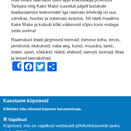
Tarkpea ning Kake Make suundub julgelt lustakale
teadasaamise teekonnale! Iga raamatu lehekülg on uus,
värvikas, huvitav ja ootamatu avastus. Nii näeb maailma
Kake Make ja kutsub kõiki väikeseid sõpru koos endaga
seda uurima!
Raamatust leiate järgmised teemad: inimese keha, tervis,
perekond, elukutsed, vaba aeg, kunst, muusika, tants,
teater, sport, sõidukid, riided, ehitised, taimed, loomad, Maa
ja teised taevakehad.
Facebook
Twitter
Share
Share
Kasutame küpsiseid
Klikkides luba nõustud küpsiste kasutamisega.
Vajalikud
Küpsised, mis on vajalikud veebisaidi põhifunktsioonide jaoks