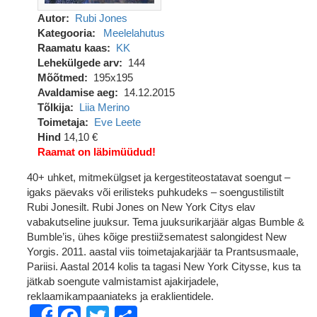
Autor
Rubi Jones
Kategooria
Meelelahutus
Raamatu kaas
KK
Lehekülgede arv
144
Mõõtmed
195x195
Avaldamise aeg
14.12.2015
Tõlkija
Liia Merino
Toimetaja
Eve Leete
Hind
14,10 €
Raamat on läbimüüdud!
40+ uhket, mitmekülgset ja kergestiteostatavat soengut –
igaks päevaks või erilisteks puhkudeks – soengustilistilt
Rubi Jonesilt. Rubi Jones on New York Citys elav
vabakutseline juuksur. Tema juuksurikarjäär algas Bumble &
Bumble’is, ühes kõige prestiižsematest salongidest New
Yorgis. 2011. aastal viis toimetajakarjäär ta Prantsusmaale,
Pariisi. Aastal 2014 kolis ta tagasi New York Citysse, kus ta
jätkab soengute valmistamist ajakirjadele,
reklaamikampaaniateks ja eraklientidele.
Facebook
Twitter
Share