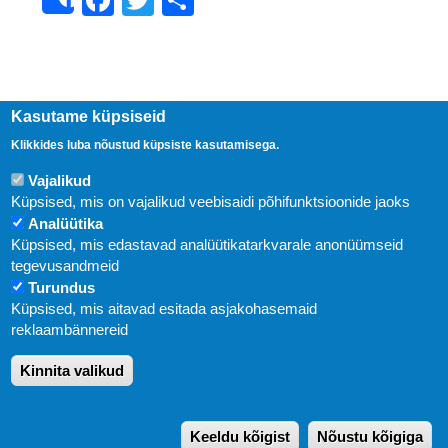
Share
Kasutame küpsiseid
Klikkides luba nõustud küpsiste kasutamisega.
Vajalikud
Küpsised, mis on vajalikud veebisaidi põhifunktsioonide jaoks
Analüütika
Küpsised, mis edastavad analüütikatarkvarale anonüümseid
Uudised
tegevusandmeid
Turundus
Abi
Küpsised, mis aitavad esitada asjakohasemaid
KIRJASTUS PEGASUS OÜ © 2020
reklaambännereid
Paldiski mnt. 29 (A korpus VI korrus), Tallinn
Kinnita valikud
Üldtelefon: 666 1720
E-post:
pegasus[at]pegasus.ee
Keeldu kõigist
Nõustu kõigiga