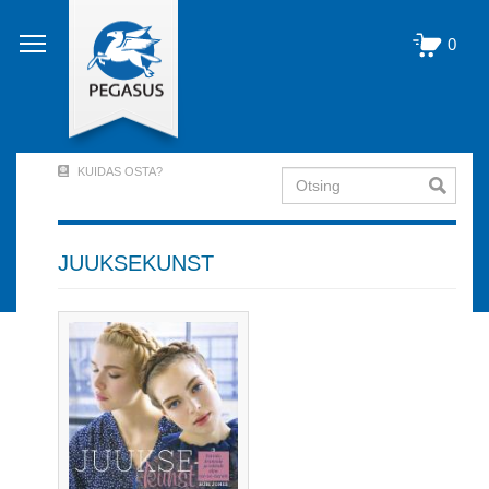
Liigu
edasi
0
põhisisu
juurde
KUIDAS OSTA?
Otsing
User
Account
Menu
JUUKSEKUNST
(logged
out)