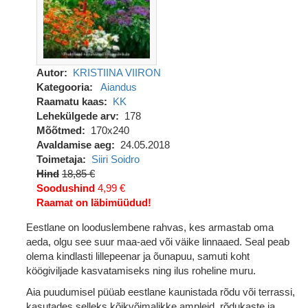
Autor
KRISTIINA VIIRON
Kategooria
Aiandus
Raamatu kaas
KK
Lehekülgede arv
178
Mõõtmed
170x240
Avaldamise aeg
24.05.2018
Toimetaja
Siiri Soidro
Hind
18,85 €
Soodushind
4,99 €
Raamat on läbimüüdud!
Eestlane on looduslembene rahvas, kes armastab oma
aeda, olgu see suur maa-aed või väike linnaaed. Seal peab
olema kindlasti lillepeenar ja õunapuu, samuti koht
köögiviljade kasvatamiseks ning ilus roheline muru.
Aia puudumisel püüab eestlane kaunistada rõdu või terrassi,
kasutades selleks kõikvõimalikke ampleid, rõdukaste ja