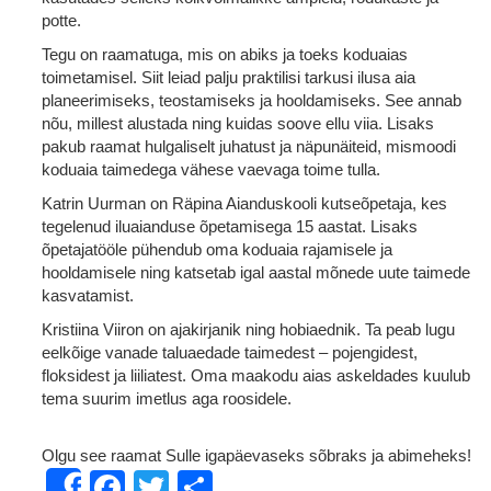
potte.
Tegu on raamatuga, mis on abiks ja toeks koduaias
toimetamisel. Siit leiad palju praktilisi tarkusi ilusa aia
planeerimiseks, teostamiseks ja hooldamiseks. See annab
nõu, millest alustada ning kuidas soove ellu viia. Lisaks
pakub raamat hulgaliselt juhatust ja näpunäiteid, mismoodi
koduaia taimedega vähese vaevaga toime tulla.
Katrin Uurman on Räpina Aianduskooli kutseõpetaja, kes
tegelenud iluaianduse õpetamisega 15 aastat. Lisaks
õpetajatööle pühendub oma koduaia rajamisele ja
hooldamisele ning katsetab igal aastal mõnede uute taimede
kasvatamist.
Kristiina Viiron on ajakirjanik ning hobiaednik. Ta peab lugu
eelkõige vanade taluaedade taimedest – pojengidest,
floksidest ja liiliatest. Oma maakodu aias askeldades kuulub
tema suurim imetlus aga roosidele.
Olgu see raamat Sulle igapäevaseks sõbraks ja abimeheks!
Facebook
Twitter
Share