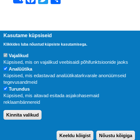
Share
Kasutame küpsiseid
Klikkides luba nõustud küpsiste kasutamisega.
Vajalikud
Küpsised, mis on vajalikud veebisaidi põhifunktsioonide jaoks
Analüütika
Küpsised, mis edastavad analüütikatarkvarale anonüümseid
Uudised
tegevusandmeid
Turundus
Abi
Küpsised, mis aitavad esitada asjakohasemaid
KIRJASTUS PEGASUS OÜ © 2020
reklaambännereid
Paldiski mnt. 29 (A korpus VI korrus), Tallinn
Kinnita valikud
Üldtelefon: 666 1720
E-post:
pegasus[at]pegasus.ee
Keeldu kõigist
Nõustu kõigiga