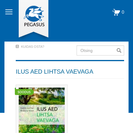
Liigu
edasi
0
põhisisu
juurde
KUIDAS OSTA?
Otsing
User
Account
Menu
ILUS AED LIHTSA VAEVAGA
(logged
out)