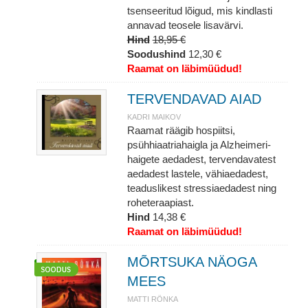
tsenseeritud lõigud, mis kindlasti
annavad teosele lisavärvi.
Hind
18,95 €
Soodushind
12,30 €
Raamat on läbimüüdud!
TERVENDAVAD AIAD
KADRI MAIKOV
Raamat räägib hospiitsi,
psühhiaatriahaigla ja Alzheimeri-
haigete aedadest, tervendavatest
aedadest lastele, vähiaedadest,
teaduslikest stressiaedadest ning
roheteraapiast.
Hind
14,38 €
Raamat on läbimüüdud!
MÕRTSUKA NÄOGA
MEES
MATTI RÖNKA