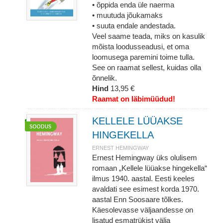
• õppida enda üle naerma
• muutuda jõukamaks
• suuta endale andestada.
Veel saame teada, miks on kasulik
mõista loodusseadusi, et oma
loomusega paremini toime tulla.
See on raamat sellest, kuidas olla
õnnelik.
Hind
13,95 €
Raamat on läbimüüdud!
KELLELE LÜÜAKSE
HINGEKELLA
ERNEST HEMINGWAY
Ernest Hemingway üks olulisem
romaan „Kellele lüüakse hingekella“
ilmus 1940. aastal. Eesti keeles
avaldati see esimest korda 1970.
aastal Enn Soosaare tõlkes.
Käesolevasse väljaandesse on
lisatud esmatrükist välja