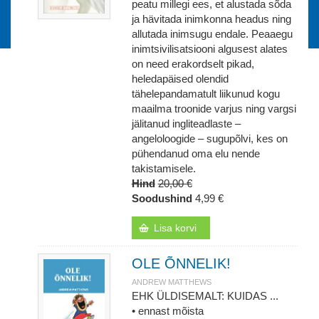
peatu millegi ees, et alustada sõda
ja hävitada inimkonna headus ning
allutada inimsugu endale. Peaaegu
inimtsivilisatsiooni algusest alates
on need erakordselt pikad,
heledapäised olendid
tähelepandamatult liikunud kogu
maailma troonide varjus ning vargsi
jälitanud ingliteadlaste –
angeloloogide – sugupõlvi, kes on
pühendanud oma elu nende
takistamisele.
Hind
20,00 €
Soodushind
4,99 €
Lisa korvi
OLE ÕNNELIK!
ANDREW MATTHEWS
EHK ÜLDISEMALT: KUIDAS ...
• ennast mõista