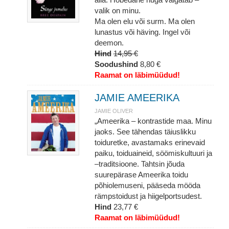
valik on minu.
Ma olen elu või surm. Ma olen
lunastus või häving. Ingel või
deemon.
Hind
14,95 €
Soodushind
8,80 €
Raamat on läbimüüdud!
JAMIE AMEERIKA
JAMIE OLIVER
„Ameerika – kontrastide maa. Minu
jaoks. See tähendas täiuslikku
toiduretke, avastamaks erinevaid
paiku, toiduaineid, söömiskultuuri ja
–traditsioone. Tahtsin jõuda
suurepärase Ameerika toidu
põhiolemuseni, pääseda mööda
rämpstoidust ja hiigelportsudest.
Hind
23,77 €
Raamat on läbimüüdud!