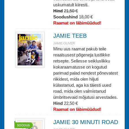
uskumatult kiiresti.
Hind
21,50 €
Soodushind
18,00 €
Raamat on läbimüüdud!
JAMIE TEEB
JAMIE OLIVER
Minu uus raamat pakub teile
reaalsusest põgeneja lustlikke
retsepte. Sellesse seikluslikku
kokaraamatusse on kogutud
parimad palad nendest põnevatest
riikidest, mida olen hiljuti
külastanud, aga ka täiesti uued
road, mida olen valmistanud
ümbritsevaid mõjutusi arvestades.
Hind
22,50 €
Raamat on läbimüüdud!
JAMIE 30 MINUTI ROAD