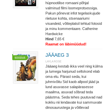
hüpnootilise romaani põhjal
valminud filmi loomeprotsessiga.
Pakun põnevat infot tegelaskujude
riietuse kohta, stsenaariumi
visandeid, võtteplatsil tehtud fotosid
ja minu kommentaare. Catherine
Hardwicke
Hind
7,65 €
Raamat on läbimüüdud!
JÄÄAEG 3
LAYLA ROSE
Jääaeg kestab ikka veel ning külma
ja lumega harjunud seltskond elab
oma elu. Pärast seda, kui
juhmivõitu Sid kaob allpool jääd ja
lund asuvasse salapärasesse
maailma, asuvad sõbrad teda
päästma. Seda tehes puutuvad nad
kokku nii lendavate kui sammuvate
dinosaurustega ja võitlevad