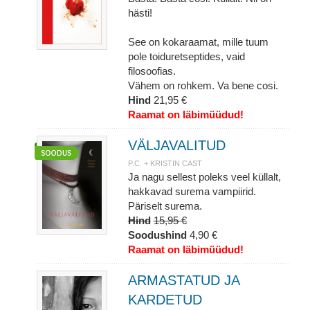
hästi!
See on kokaraamat, mille tuum
pole toiduretseptides, vaid
filosoofias.
Vähem on rohkem. Va bene cosi.
Hind
21,95 €
Raamat on läbimüüdud!
VÄLJAVALITUD
P.C. + KRISTIN CAST
Ja nagu sellest poleks veel küllalt,
hakkavad surema vampiirid.
Päriselt surema.
Hind
15,95 €
Soodushind
4,90 €
Raamat on läbimüüdud!
ARMASTATUD JA
KARDETUD