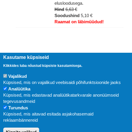
elusloodusega.
Hind
6,63 €
Soodushind
5,10 €
Raamat on läbimüüdud!
Kasutame küpsiseid
Klikkides luba nõustud küpsiste kasutamisega.
Vajalikud
Küpsised, mis on vajalikud veebisaidi põhifunktsioonide jaoks
Analüütika
Küpsised, mis edastavad analüütikatarkvarale anonüümseid
Uudised
tegevusandmeid
Turundus
Abi
Küpsised, mis aitavad esitada asjakohasemaid
KIRJASTUS PEGASUS OÜ © 2020
reklaambännereid
Paldiski mnt. 29 (A korpus VI korrus), Tallinn