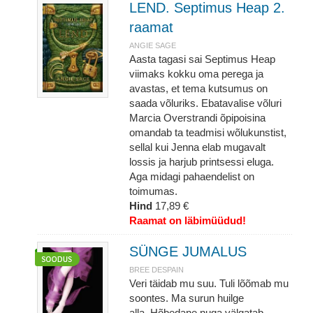
LEND. Septimus Heap 2.
raamat
ANGIE SAGE
Aasta tagasi sai Septimus Heap
viimaks kokku oma perega ja
avastas, et tema kutsumus on
saada võluriks. Ebatavalise võluri
Marcia Overstrandi õpipoisina
omandab ta teadmisi wõlukunstist,
sellal kui Jenna elab mugavalt
lossis ja harjub printsessi eluga.
Aga midagi pahaendelist on
toimumas.
Hind
17,89 €
Raamat on läbimüüdud!
SÜNGE JUMALUS
BREE DESPAIN
Veri täidab mu suu. Tuli lõõmab mu
soontes. Ma surun huilge
alla. Hõbedane nuga välgatab –