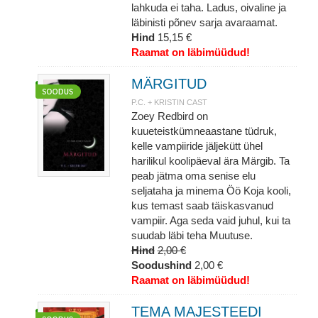
lahkuda ei taha. Ladus, oivaline ja
läbinisti põnev sarja avaraamat.
Hind
15,15 €
Raamat on läbimüüdud!
MÄRGITUD
P.C. + KRISTIN CAST
Zoey Redbird on
kuueteistkümneaastane tüdruk,
kelle vampiiride jäljekütt ühel
harilikul koolipäeval ära Märgib. Ta
peab jätma oma senise elu
seljataha ja minema Öö Koja kooli,
kus temast saab täiskasvanud
vampiir. Aga seda vaid juhul, kui ta
suudab läbi teha Muutuse.
Hind
2,00 €
Soodushind
2,00 €
Raamat on läbimüüdud!
TEMA MAJESTEEDI