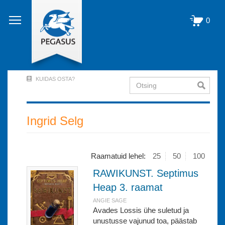
Liigu
edasi
0
põhisisu
juurde
KUIDAS OSTA?
Otsing
User
Account
Menu
Ingrid Selg
(logged
out)
Raamatuid lehel:
25
50
100
RAWIKUNST. Septimus
Heap 3. raamat
ANGIE SAGE
Avades Lossis ühe suletud ja
unustusse vajunud toa, päästab