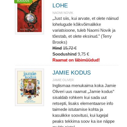
LOHE
NAOMI NOVIK
„Just siis, kui arvate, et olete näinud
lohelugude kõikvõimalikke
variatsioone, tuleb Naomi Novik ja
tõestab, et olete eksinud.” (Terry
Brooks)
Hind
15,72 €
Soodushind
9,75 €
Raamat on läbimüüdud!
JAMIE KODUS
JAMIE OLIVER
Inglismaa menukaima koka Jamie
Oliveri uus raamat „Jamie kodus“
sisaldab rohkem kui sada uut
retsepti, lisaks elementaarse info
taimede istutamise kohta ja
kasulikke soovitusi, kui lugejal
peaks tekkima soov ka ise näppe