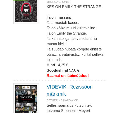
JESSICA GRUNER
KES ON EMILY THE STRANGE
Ta on mässaja.
Ta armastab kasse.
Ta on kõike muud kui tavaline.
Ta on Emily the Strange.
Ta kannab iga päev sedasama
musta kleiti.
Ta suudab hüpata kõrgete ehitiste
otsa… arvatavasti… kui tal selleks
tuju tuleb.
Hind
14,25 €
Soodushind
9,90 €
Raamat on läbimüüdud!
VIDEVIK. Reźissööri
märkmik
CATHERINE HARDWICK
Selles raamatus kutsun teid
tutvuma Stephenie Meyeri