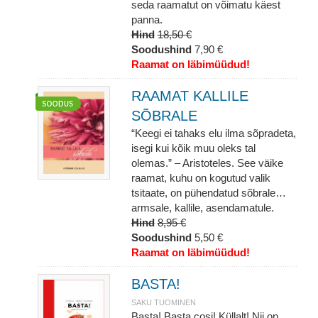
seda raamatut on võimatu käest
panna.
Hind
18,50 €
Soodushind
7,90 €
Raamat on läbimüüdud!
RAAMAT KALLILE
SÕBRALE
“Keegi ei tahaks elu ilma sõpradeta,
isegi kui kõik muu oleks tal
olemas.” – Aristoteles. See väike
raamat, kuhu on kogutud valik
tsitaate, on pühendatud sõbrale…
armsale, kallile, asendamatule.
Hind
8,95 €
Soodushind
5,50 €
Raamat on läbimüüdud!
BASTA!
SAKU TUOMINEN
Basta! Basta cosi! Küllalt! Nii on