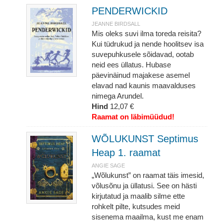
PENDERWICKID
JEANNE BIRDSALL
Mis oleks suvi ilma toreda reisita?
Kui tüdrukud ja nende hoolitsev isa
suvepuhkusele sõidavad, ootab
neid ees üllatus. Hubase
päevinäinud majakese asemel
elavad nad kaunis maavalduses
nimega Arundel.
Hind
12,07 €
Raamat on läbimüüdud!
WÕLUKUNST Septimus
Heap 1. raamat
ANGIE SAGE
„Wõlukunst” on raamat täis imesid,
võlusõnu ja üllatusi. See on hästi
kirjutatud ja maalib silme ette
rohkelt pilte, kutsudes meid
sisenema maailma, kust me enam