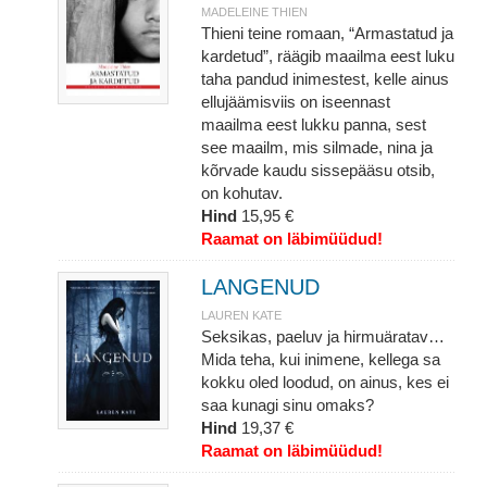
MADELEINE THIEN
Thieni teine romaan, “Armastatud ja
kardetud”, räägib maailma eest luku
taha pandud inimestest, kelle ainus
ellujäämisviis on iseennast
maailma eest lukku panna, sest
see maailm, mis silmade, nina ja
kõrvade kaudu sissepääsu otsib,
on kohutav.
Hind
15,95 €
Raamat on läbimüüdud!
LANGENUD
LAUREN KATE
Seksikas, paeluv ja hirmuäratav…
Mida teha, kui inimene, kellega sa
kokku oled loodud, on ainus, kes ei
saa kunagi sinu omaks?
Hind
19,37 €
Raamat on läbimüüdud!