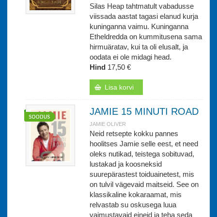
Silas Heap tahtmatult vabadusse
viissada aastat tagasi elanud kurja
kuninganna vaimu. Kuninganna
Etheldredda on kummitusena sama
hirmuäratav, kui ta oli elusalt, ja
oodata ei ole midagi head.
Hind
17,50 €
Lisa korvi
JAMIE 15 MINUTI ROAD
JAMIE OLIVER
Neid retsepte kokku pannes
hoolitses Jamie selle eest, et need
oleks nutikad, teistega sobituvad,
lustakad ja koosneksid
suurepärastest toiduainetest, mis
on tulvil vägevaid maitseid. See on
klassikaline kokaraamat, mis
relvastab su oskusega luua
vaimustavaid eineid ja teha seda