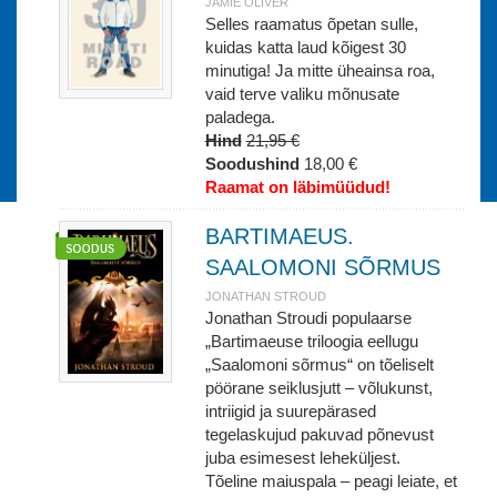
JAMIE OLIVER
Selles raamatus õpetan sulle,
kuidas katta laud kõigest 30
minutiga! Ja mitte üheainsa roa,
vaid terve valiku mõnusate
paladega.
Hind
21,95 €
Soodushind
18,00 €
Raamat on läbimüüdud!
BARTIMAEUS.
SAALOMONI SÕRMUS
JONATHAN STROUD
Jonathan Stroudi populaarse
„Bartimaeuse triloogia eellugu
„Saalomoni sõrmus“ on tõeliselt
pöörane seiklusjutt – võlukunst,
intriigid ja suurepärased
tegelaskujud pakuvad põnevust
juba esimesest leheküljest.
Tõeline maiuspala – peagi leiate, et