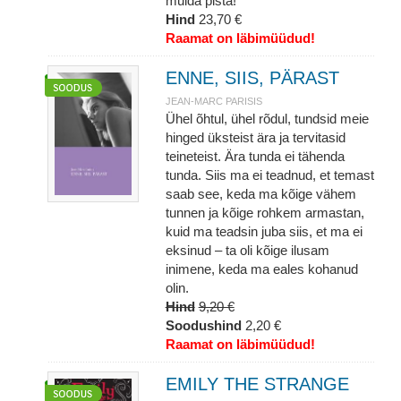
mulda pista!
Hind
23,70 €
Raamat on läbimüüdud!
ENNE, SIIS, PÄRAST
JEAN-MARC PARISIS
Ühel õhtul, ühel rõdul, tundsid meie
hinged üksteist ära ja tervitasid
teineteist. Ära tunda ei tähenda
tunda. Siis ma ei teadnud, et temast
saab see, keda ma kõige vähem
tunnen ja kõige rohkem armastan,
kuid ma teadsin juba siis, et ma ei
eksinud – ta oli kõige ilusam
inimene, keda ma eales kohanud
olin.
Hind
9,20 €
Soodushind
2,20 €
Raamat on läbimüüdud!
EMILY THE STRANGE