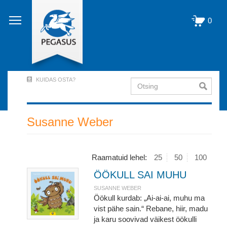
Liigu
edasi
0
põhisisu
juurde
KUIDAS OSTA?
Otsing
User
Account
Menu
Susanne Weber
(logged
out)
Raamatuid lehel:
25
50
100
ÖÖKULL SAI MUHU
SUSANNE WEBER
Öökull kurdab: „Ai-ai-ai, muhu ma
vist pähe sain.“ Rebane, hiir, madu
ja karu soovivad väikest öökulli