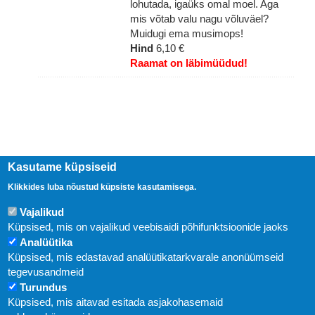
lohutada, igaüks omal moel. Aga
mis võtab valu nagu võluväel?
Muidugi ema musimops!
Hind
6,10 €
Raamat on läbimüüdud!
Kasutame küpsiseid
Klikkides luba nõustud küpsiste kasutamisega.
Vajalikud
Küpsised, mis on vajalikud veebisaidi põhifunktsioonide jaoks
Uudised
Analüütika
Küpsised, mis edastavad analüütikatarkvarale anonüümseid
tegevusandmeid
Abi
Turundus
KIRJASTUS PEGASUS OÜ © 2020
Küpsised, mis aitavad esitada asjakohasemaid