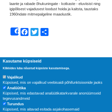
laante ja rabade õhukuningate - kotkaste - eluviisist ning
igipõlisest vajadusest loodust hoida ja kaitsta, taustaks
1960ndate mitmepalgeline maaolustik.
Facebook
Twitter
Share
Share
Kasutame küpsiseid
Klikkides luba nõustud küpsiste kasutamisega.
Vajalikud
Küpsised, mis on vajalikud veebisaidi põhifunktsioonide jaoks
Analüütika
Küpsised, mis edastavad analüütikatarkvarale anonüümseid
Uudised
tegevusandmeid
Turundus
Abi
Küpsised, mis aitavad esitada asjakohasemaid