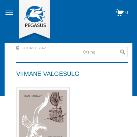
Liigu
edasi
0
põhisisu
juurde
KUIDAS OSTA?
Otsing
User
Account
Menu
VIIMANE VALGESULG
(logged
out)