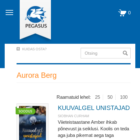
Liigu
edasi
0
põhisisu
juurde
KUIDAS OSTA?
Otsing
User
Account
Menu
Aurora Berg
(logged
out)
Raamatuid lehel:
25
50
100
KUUVALGEL UNISTAJAD
SIOBHAN CURHAM
Viieteistaastane Amber ihkab
põnevust ja seiklusi. Koolis on teda
aga juba pikemat aega taga