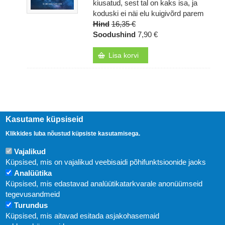
kiusatud, sest tal on kaks isa, ja
koduski ei näi elu kuigivõrd parem
Hind
16,35 €
Soodushind
7,90 €
Lisa korvi
Kasutame küpsiseid
Klikkides luba nõustud küpsiste kasutamisega.
Vajalikud
Küpsised, mis on vajalikud veebisaidi põhifunktsioonide jaoks
Analüütika
Küpsised, mis edastavad analüütikatarkvarale anonüümseid
Uudised
tegevusandmeid
Turundus
Abi
Küpsised, mis aitavad esitada asjakohasemaid
KIRJASTUS PEGASUS OÜ © 2020