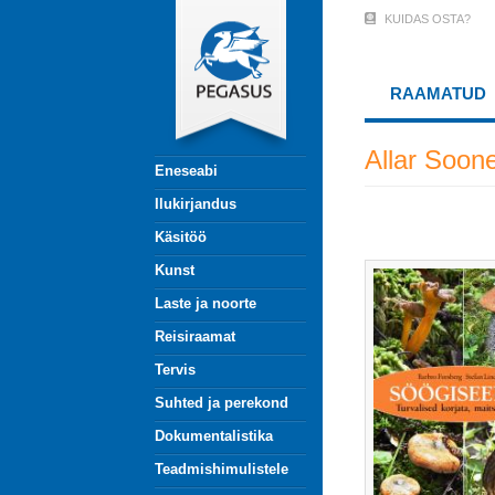
Liigu
KUIDAS OSTA?
User
edasi
põhisisu
Account
juurde
RAAMATUD
Menu
(logged
Allar Soon
Eneseabi
out)
Ilukirjandus
Käsitöö
Kunst
Laste ja noorte
Reisiraamat
Tervis
Suhted ja perekond
Dokumentalistika
Teadmishimulistele