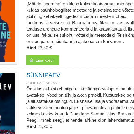
„Mõtete lugemine“ on klassikaline käsiraamat, mis õpet
kuidas psühholoogiliste meetodite ja sotsiaalsete võtete
abil ning kehakeelt lugedes mõista inimeste mõtteid,
tundmusi ja seisukohti. Raamatu peatükke on vastavalt
teaduse arengule kommenteeritud ja kaasajastatud, lis
on uusi fakte, seisukohti, võtteid ja meetodeid. Teisisõn
on see parem, sisukam ja ajakohasem kui varem.
Hind
23,40 €
Lisa korvi
SÜNNIPÄEV
SOFIE SARENBRANT
Õnnitluslaul katkeb niipea, kui sünnipäevalapse toa uks
avatakse. Voodi on tühi ja aken praokil. Kutsutakse poli
ja alustatakse otsinguid. Eksnaise, isa ja võõrasema v
valitsev vaen muutub järjest pinevamaks. Igaühele neis
kolmest oleks kasulik 7-aastane Samuel jalust ära saa
Peagi ilmneb seegi, et nende lahkhelid on lahendamatu
Hind
21,80 €