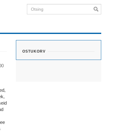
Otsing
OSTUKORV
00
ed,
ek,
seid
ud
See
s