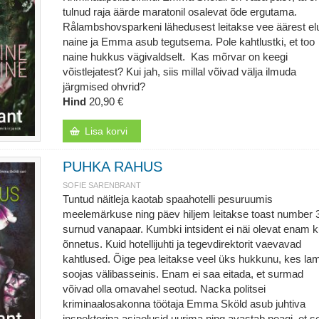
tulnud raja äärde maratonil osalevat õde ergutama.
Rålambshovsparkeni lähedusest leitakse vee äärest el
naine ja Emma asub tegutsema. Pole kahtlustki, et too
naine hukkus vägivaldselt. Kas mõrvar on keegi
võistlejatest? Kui jah, siis millal võivad välja ilmuda
järgmised ohvrid?
Hind
20,90 €
Lisa korvi
PUHKA RAHUS
SOFIE SARENBRANT
Tuntud näitleja kaotab spaahotelli pesuruumis
meelemärkuse ning päev hiljem leitakse toast number 
surnud vanapaar. Kumbki intsident ei näi olevat enam k
õnnetus. Kuid hotellijuhti ja tegevdirektorit vaevavad
kahtlused. Õige pea leitakse veel üks hukkunu, kes la
soojas välibasseinis. Enam ei saa eitada, et surmad
võivad olla omavahel seotud. Nacka politsei
kriminaalosakonna töötaja Emma Sköld asub juhtiva
inspektorina asjaolusid uurima ning avastab peagi, et s