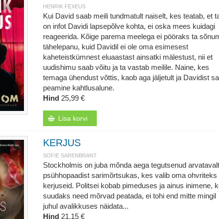
HENRIK FEXEUS
Kui David saab meili tundmatult naiselt, kes teatab, et ta
on infot Davidi lapsepõlve kohta, ei oska mees kuidagi
reageerida. Kõige parema meelega ei pööraks ta sõnum
tähelepanu, kuid Davidil ei ole oma esimesest
kaheteistkümnest eluaastast ainsatki mälestust, nii et
uudishimu saab võitu ja ta vastab meilile. Naine, kes
temaga ühendust võttis, kaob aga jäljetult ja Davidist s
peamine kahtlusalune.
Hind
25,99 €
Lisa korvi
KERJUS
SOFIE SARENBRANT
Stockholmis on juba mõnda aega tegutsenud arvataval
psühhopaadist sarimõrtsukas, kes valib oma ohvriteks
kerjuseid. Politsei kobab pimeduses ja ainus inimene, 
suudaks need mõrvad peatada, ei tohi end mitte mingil
juhul avalikkuses näidata...
Hind
21,15 €