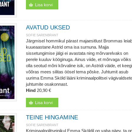
Lisa korvi
AVATUD UKSED
SOFIE SARENBRANT
Järgmisel hommikul pärast majaesitlust Brommas leia
kuueaastane Astrid oma isa surnuna. Majja
sissetungimise jälgi ei avastata ning mõrvarelvaks on
perele kuuluv kööginuga. Ainus viide, et mõrvaga võiks
olla seotud mõni kõrvaline isik, on Astridi väide, et keeg
võõras mees silitas öösel tema põske. Juhtumit asub
uurima Emma Sköld lääni kriminaalpolitsei vägivaldset
juhtumite osakonnast.
Hind
20,90 €
Lisa korvi
TEINE HINGAMINE
SOFIE SARENBRANT
Kriminaalpolitseinikul Emma Sköldil on vaba päev, ta o