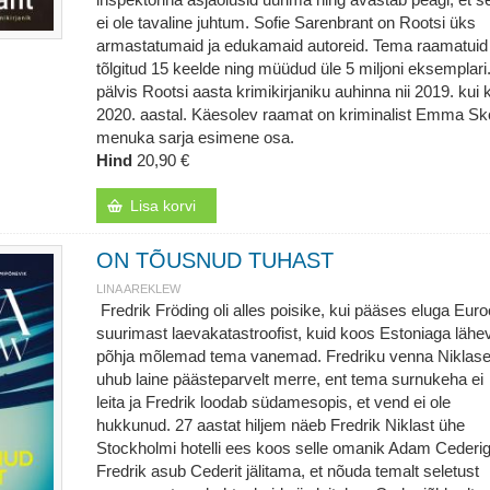
ei ole tavaline juhtum. Sofie Sarenbrant on Rootsi üks
armastatumaid ja edukamaid autoreid. Tema raamatuid
tõlgitud 15 keelde ning müüdud üle 5 miljoni eksemplari
pälvis Rootsi aasta krimikirjaniku auhinna nii 2019. kui 
2020. aastal. Käesolev raamat on kriminalist Emma Skö
menuka sarja esimene osa.
Hind
20,90 €
Lisa korvi
ON TÕUSNUD TUHAST
LINA AREKLEW
Fredrik Fröding oli alles poisike, kui pääses eluga Eur
suurimast laevakatastroofist, kuid koos Estoniaga lähe
põhja mõlemad tema vanemad. Fredriku venna Niklas
uhub laine päästeparvelt merre, ent tema surnukeha ei
leita ja Fredrik loodab südamesopis, et vend ei ole
hukkunud. 27 aastat hiljem näeb Fredrik Niklast ühe
Stockholmi hotelli ees koos selle omanik Adam Cederig
Fredrik asub Cederit jälitama, et nõuda temalt seletust