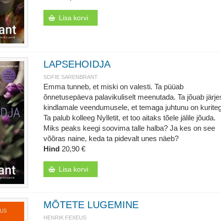
Lisa korvi
LAPSEHOIDJA
SOFIE SARENBRANT
Emma tunneb, et miski on valesti. Ta püüab
õnnetusepäeva palavikuliselt meenutada. Ta jõuab järje
kindlamale veendumusele, et temaga juhtunu on kurite
Ta palub kolleeg Nylletit, et too aitaks tõele jälile jõuda.
Miks peaks keegi soovima talle halba? Ja kes on see
võõras naine, keda ta pidevalt unes näeb?
Hind
20,90 €
Lisa korvi
MÕTETE LUGEMINE
HENRIK FEXEUS