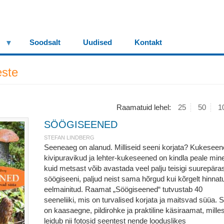
Soodsalt
Uudised
Kontakt
este
Raamatuid lehel:
25
50
1
SÖÖGISEENED
STEFAN LINDBERG
Seeneaeg on alanud. Milliseid seeni korjata? Kukeseen
kivipuravikud ja lehter-kukeseened on kindla peale min
kuid metsast võib avastada veel palju teisigi suurepära
söögiseeni, paljud neist sama hõrgud kui kõrgelt hinnat
eelmainitud. Raamat „Söögiseened“ tutvustab 40
seeneliiki, mis on turvalised korjata ja maitsvad süüa. 
on kaasaegne, pildirohke ja praktiline käsiraamat, mille
leidub nii fotosid seentest nende looduslikes