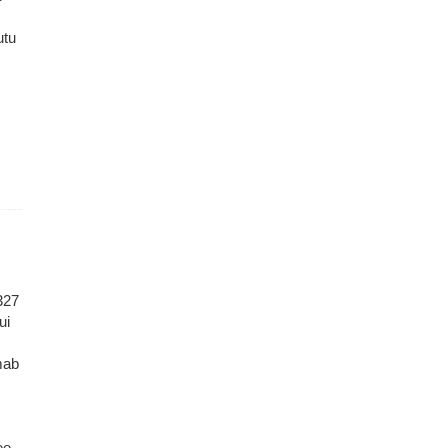
utu
327
ui
mab
ee