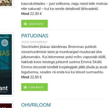
kasvukohtades – just sellisena, nagu need teile metsas
ette satuvad – kui ka nende detailseid lähivaateid.
Hind
22,90 €
Lisa korvi
PATUOINAS
SOFIE SARENBRANT
Stockholmi jõukas äärelinnas Brommas puhkeb
sissemurdmiste laine ja murdvargad muutuvad üha
jultunumaks. Kui teismeeas poisi mõrv vapustab idülli,
hakkab koos teistega juhtumit uurima Emma Sköld.
Emma otsustab kindlalt kurjategijale jälile jõuda ja asub
tegutsema, seades nii enda kui ka teised surmaohtu.
Hind
22,85 €
Lisa korvi
OHVRILOOM