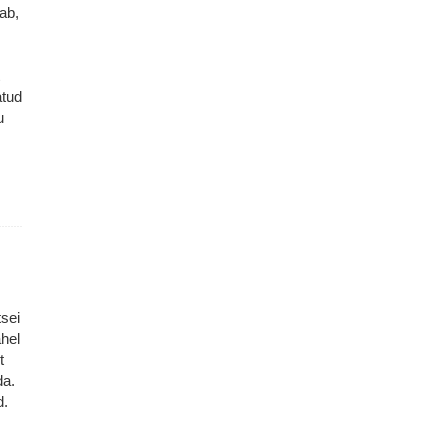
ab,
atud
u
tsei
ahel
t
da.
d.